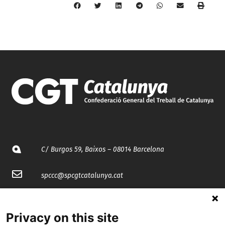
C/ Burgos 59, Baixos – 08014 Barcelona
spccc@
spcgtcatalunya.cat
935 120 481
Privacy on this site