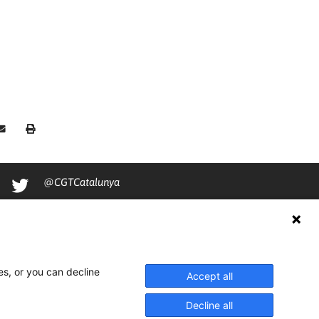
@CGTCatalunya
cgtcatalunya
CGTCatalunya
cgtcatalunya
es, or you can decline
Accept all
Decline all