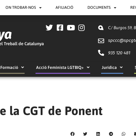
ON TROBAR-NOS
AFILIACIÓ
DOCUMENTS
RE
C/ Burgos 59, 
spccc@
spcgt
935 120 481
Formació
Acció Feminista LGTBIQ+
Jurídica
e la CGT de Ponent