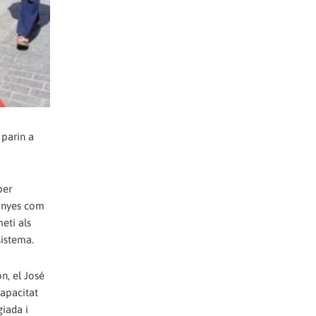
 parin a
per
panyes com
meti als
sistema.
n, el José
capacitat
giada i