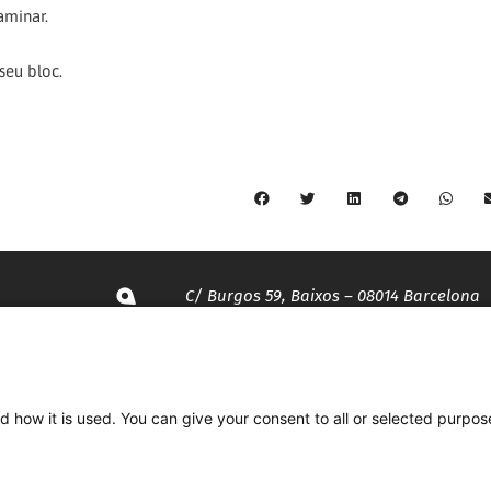
aminar.
seu bloc.
C/ Burgos 59, Baixos – 08014 Barcelona
spccc@
spcgtcatalunya.cat
d how it is used. You can give your consent to all or selected purpos
935 120 481