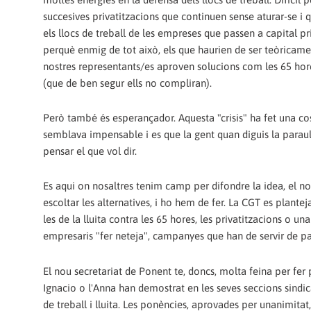
succesives privatitzacions que continuen sense aturar-se i 
els llocs de treball de les empreses que passen a capital priva
perquè enmig de tot això, els que haurien de ser teòricamen
nostres representants/es aproven solucions com les 65 ho
(que de ben segur ells no compliran).
Però també és esperançador. Aquesta "crisis" ha fet una co
semblava impensable i es que la gent quan diguis la paraul
pensar el que vol dir.
Es aqui on nosaltres tenim camp per difondre la idea, el n
escoltar les alternatives, i ho hem de fer. La CGT es plant
les de la lluita contra les 65 hores, les privatitzacions o un
empresaris "fer neteja", campanyes que han de servir de pa
El nou secretariat de Ponent te, doncs, molta feina per fer
Ignacio o l'Anna han demostrat en les seves seccions sindic
de treball i lluita. Les ponències, aprovades per unanimitat