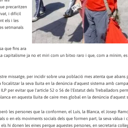
que precaritzen
t, i difícil
t els i les
res setmanals
sa que fins ara
a capitalisme ja no et miri com un bitxo raro i que, com a mínim, es
ostre missatge, per incidir sobre una població mes atenta que abans 
eja focalitzar la seva lluita en la denúncia d'aquest sistema amb cam
a ILP per evitar que l'article 52 o 56 de l'Estatut dels Treballadors per
lanca en aquesta lluita de caire mes global en la denúncia d'aquest 
 però les persones que la conformen, el Luís, la Blanca, el Josep Ramo
als o en els moviments socials dels que formen part, la seva vàlua i 
, els hi donen les eines perque aquestes persones, en secretaria col·le