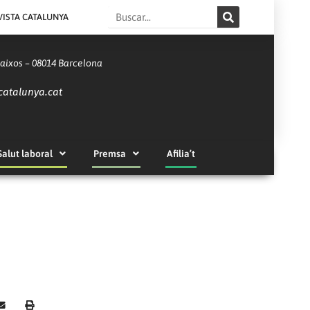
Search
VISTA CATALUNYA
Baixos – 08014 Barcelona
catalunya.cat
Salut laboral
Premsa
Afilia’t