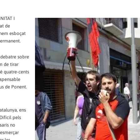
NITAT I
at de
 hem esboçat
 permanent.
 debatre sobre
 de tirar
é quatre-cents
dispensable
ius de Ponent.
atalunya, ens
fícil pels
saris no
d'esmerçar
er les