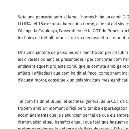
Sota una pancarta amb el lema: "només hi ha un camí: DIG
LLUITA" el 18 d'octubre hem dut a terme, al local del sindic
l'Avinguda Catalunya, l'assemblea de la CGT de Ponent on
les línies de treball futures i on s'ha renovat el secretariat
Una cinquantena de persones ens hem trobat per discutir i
les diverses ponències presentades i per concretar com hem
endavant aquest projecte comú que ja compta amb gaireb
afiliats i afiliades i que com ha dit el Paco, component in
d'aquest motor, constitueix un dels sindicats mes significat
Tal com ha dit el Bruno, el secretari general de la CGT de C
trobem amb un moment difícil però també esperançador. Di
acomiadaments que ja s'anuncien per tal de que els empre
disminueixin el seu benefici anual i que farà que haguem 
moltes energíes en la defensa dels llocs de treball. Difícil p