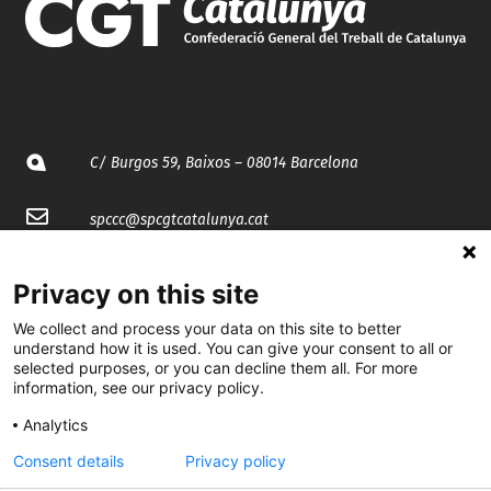
C/ Burgos 59, Baixos – 08014 Barcelona
spccc@
spcgtcatalunya.cat
935 120 481
Privacy on this site
We collect and process your data on this site to better
@CGTCatalunya
understand how it is used. You can give your consent to all or
selected purposes, or you can decline them all. For more
cgtcatalunya
information, see our privacy policy.
CGTCatalunya
Analytics
Consent details
Privacy policy
cgtcatalunya