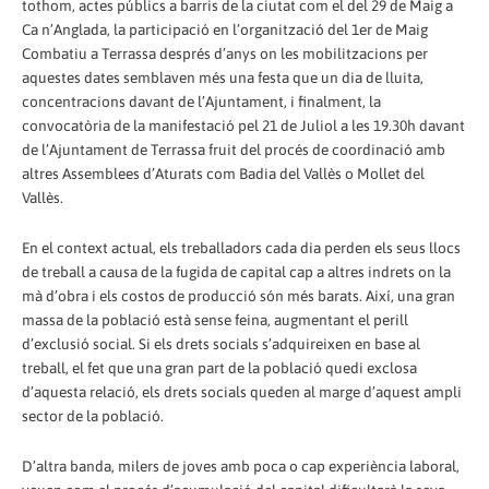
tothom, actes públics a barris de la ciutat com el del 29 de Maig a
Ca n’Anglada, la participació en l’organització del 1er de Maig
Combatiu a Terrassa després d’anys on les mobilitzacions per
aquestes dates semblaven més una festa que un dia de lluita,
concentracions davant de l’Ajuntament, i finalment, la
convocatòria de la manifestació pel 21 de Juliol a les 19.30h davant
de l’Ajuntament de Terrassa fruit del procés de coordinació amb
altres Assemblees d’Aturats com Badia del Vallès o Mollet del
Vallès.
En el context actual, els treballadors cada dia perden els seus llocs
de treball a causa de la fugida de capital cap a altres indrets on la
mà d’obra i els costos de producció són més barats. Així, una gran
massa de la població està sense feina, augmentant el perill
d’exclusió social. Si els drets socials s’adquireixen en base al
treball, el fet que una gran part de la població quedi exclosa
d’aquesta relació, els drets socials queden al marge d’aquest ampli
sector de la població.
D’altra banda, milers de joves amb poca o cap experiència laboral,