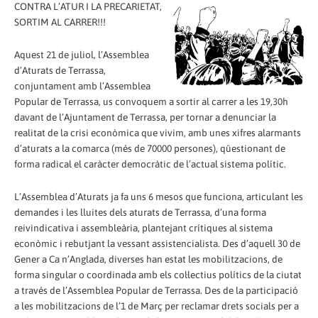
CONTRA L’ATUR I LA PRECARIETAT,
SORTIM AL CARRER!!!
Aquest 21 de juliol, l’Assemblea
d’Aturats de Terrassa,
conjuntament amb l’Assemblea
Popular de Terrassa, us convoquem a sortir al carrer a les 19,30h
davant de l’Ajuntament de Terrassa, per tornar a denunciar la
realitat de la crisi econòmica que vivim, amb unes xifres alarmants
d’aturats a la comarca (més de 70000 persones), qüestionant de
forma radical el caràcter democràtic de l’actual sistema polític.
L’Assemblea d’Aturats ja fa uns 6 mesos que funciona, articulant les
demandes i les lluites dels aturats de Terrassa, d’una forma
reivindicativa i assembleària, plantejant crítiques al sistema
econòmic i rebutjant la vessant assistencialista. Des d’aquell 30 de
Gener a Ca n’Anglada, diverses han estat les mobilitzacions, de
forma singular o coordinada amb els col·lectius polítics de la ciutat
a través de l’Assemblea Popular de Terrassa. Des de la participació
a les mobilitzacions de l’1 de Març per reclamar drets socials per a