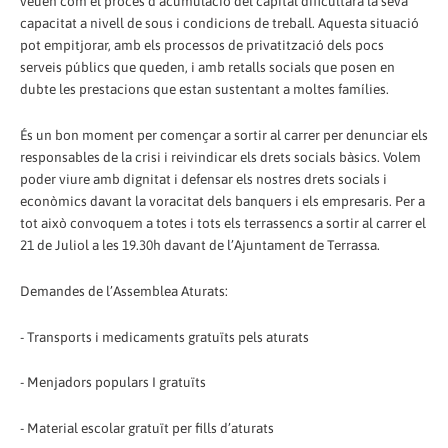
veuen com el procés d’acumulació del capital dificultarà la seva
capacitat a nivell de sous i condicions de treball. Aquesta situació
pot empitjorar, amb els processos de privatització dels pocs
serveis públics que queden, i amb retalls socials que posen en
dubte les prestacions que estan sustentant a moltes famílies.
És un bon moment per començar a sortir al carrer per denunciar els
responsables de la crisi i reivindicar els drets socials bàsics. Volem
poder viure amb dignitat i defensar els nostres drets socials i
econòmics davant la voracitat dels banquers i els empresaris. Per a
tot això convoquem a totes i tots els terrassencs a sortir al carrer el
21 de Juliol a les 19.30h davant de l’Ajuntament de Terrassa.
Demandes de l’Assemblea Aturats:
- Transports i medicaments gratuïts pels aturats
- Menjadors populars I gratuïts
- Material escolar gratuït per fills d’aturats