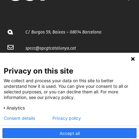
C/ Burgos 59, Baixos – 08014 Barcelona
spccc@
spcgtcatalunya.cat
935 120 481
Privacy on this site
We collect and process your data on this site to better
@CGTCatalunya
understand how it is used. You can give your consent to all or
selected purposes, or you can decline them all. For more
cgtcatalunya
information, see our privacy policy.
CGTCatalunya
Analytics
cgtcatalunya
Consent details
Privacy policy
Accept all