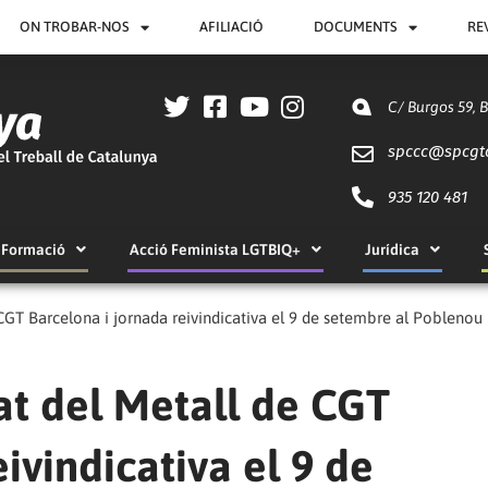
ON TROBAR-NOS
AFILIACIÓ
DOCUMENTS
RE
C/ Burgos 59, 
spccc@
spcgt
935 120 481
Formació
Acció Feminista LGTBIQ+
Jurídica
CGT Barcelona i jornada reivindicativa el 9 de setembre al Poblenou
at del Metall de CGT
ivindicativa el 9 de