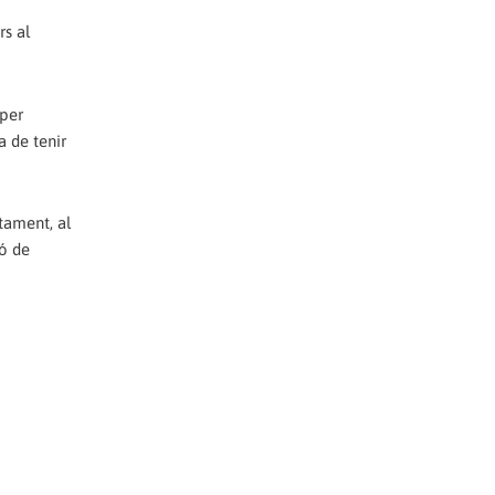
rs al
 per
a de tenir
tament, al
ió de