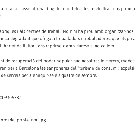
tota la classe obrera, tinguin o no feina, les reivindicacions popula
t.
àbriques i als centres de treball. No n'hi ha prou amb organitzar-nos
àmica degradant que ofega a treballadors i treballadores, que els priv
llibertat de lluitar i ens reprimeix amb duresa si no callem.
ent de recuperació del poder popular que nosaltres iniciarem, modes
paren per a Barcelona les sangoneres del "turisme de consum": expuls
at de serveis per a enriquir-se els quatre de sempre.
000930538/