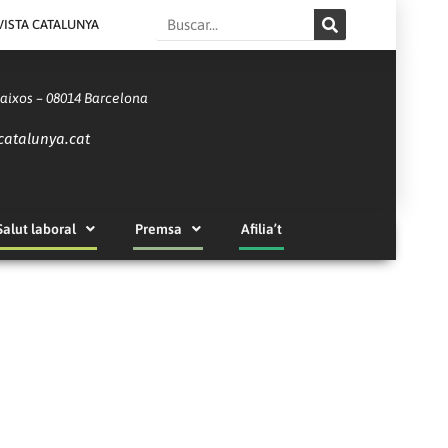
Search
VISTA CATALUNYA
Baixos – 08014 Barcelona
catalunya.cat
Salut laboral
Premsa
Afilia’t