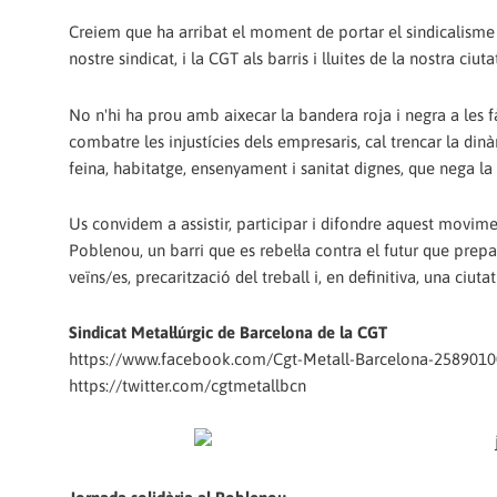
Creiem que ha arribat el moment de portar el sindicalisme a 
nostre sindicat, i la CGT als barris i lluites de la nostra ciuta
No n'hi ha prou amb aixecar la bandera roja i negra a les f
combatre les injustícies dels empresaris, cal trencar la din
feina, habitatge, ensenyament i sanitat dignes, que nega la 
Us convidem a assistir, participar i difondre aquest movim
Poblenou, un barri que es rebel·la contra el futur que pre
veïns/es, precarització del treball i, en definitiva, una ciut
Sindicat Metal·lúrgic de Barcelona de la CGT
https://www.facebook.com/Cgt-Metall-Barcelona-258901
https://twitter.com/cgtmetallbcn