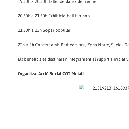
19.30h a 20.30h Taller de dansa del ventre
20.30h a 21.30h Exhibició ball hip hop
21.30h a 23h Sopar popular
22h a 3h Concert amb Perbeersions, Zona Norte, Suelas Ga
Els beneficis es destinaran íntegrament al suport a iniciative
Organitza: Acció Social CGT Metall