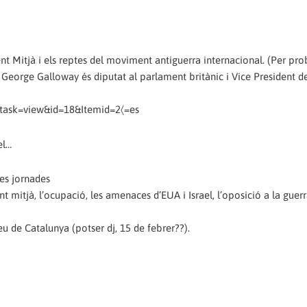
nt Mitjà i els reptes del moviment antiguerra internacional. (Per pr
er. George Galloway és diputat al parlament britànic i Vice President d
&task=view&id=18&Itemid=2〈=es
el…
les jornades
nt mitjà, l’ocupació, les amenaces d’EUA i Israel, l’oposició a la guerr
reu de Catalunya (potser dj, 15 de febrer??).