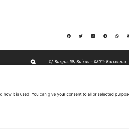
C/ Burgos 59, Baixos – 08014 Barcelona
spccc@
spcgtcatalunya.cat
d how it is used. You can give your consent to all or selected purpos
935 120 481
Desenvolupat per