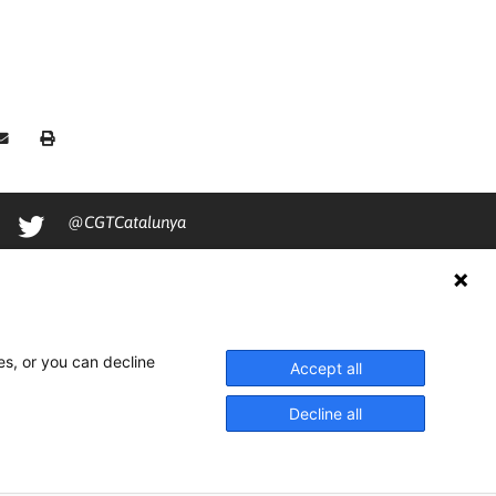
@CGTCatalunya
cgtcatalunya
CGTCatalunya
cgtcatalunya
es, or you can decline
Accept all
Decline all