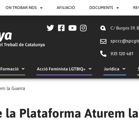
ON TROBAR-NOS
AFILIACIÓ
DOCUMENTS
RE
C/ Burgos 59, 
spccc@
spcgt
935 120 481
Formació
Acció Feminista LGTBIQ+
Jurídica
em la Guerra
 la Plataforma Aturem la