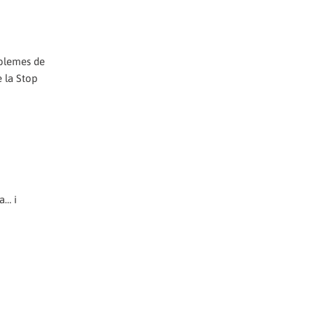
oblemes de
e la Stop
a… i