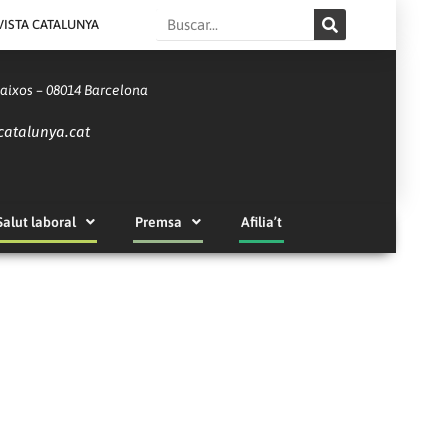
Search
VISTA CATALUNYA
Baixos – 08014 Barcelona
catalunya.cat
Salut laboral
Premsa
Afilia’t