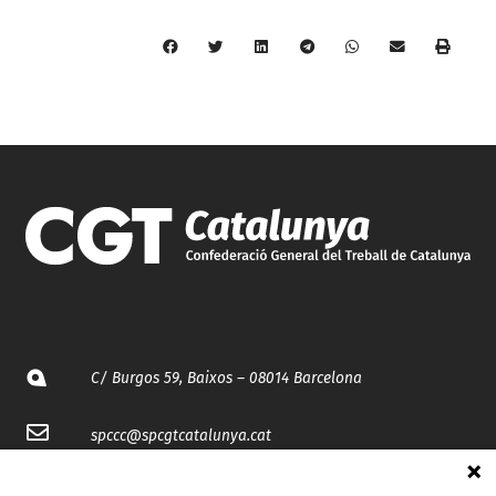
C/ Burgos 59, Baixos – 08014 Barcelona
spccc@
spcgtcatalunya.cat
935 120 481