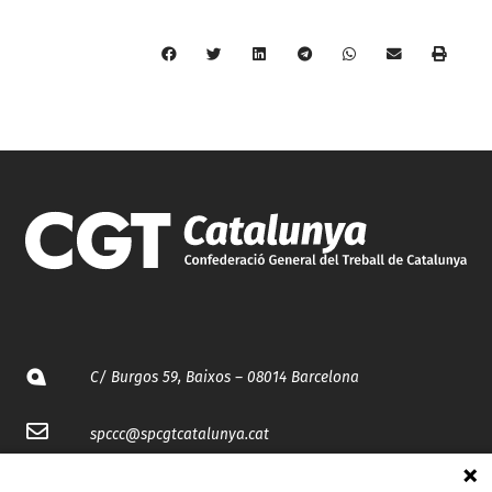
C/ Burgos 59, Baixos – 08014 Barcelona
spccc@
spcgtcatalunya.cat
935 120 481