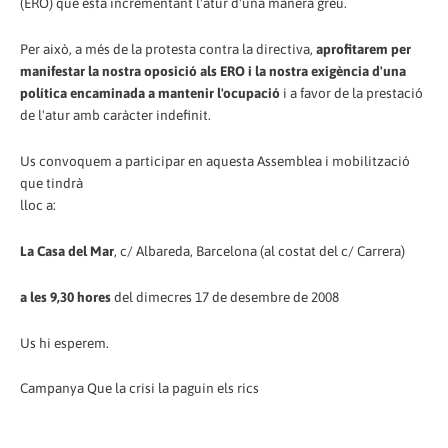
(ERO) que està incrementant l'atur d'una manera greu.
Per això, a més de la protesta contra la directiva,
aprofitarem per
manifestar la nostra oposició als ERO
i la nostra exigència d'una
política encaminada a mantenir l'ocupació
i a favor de la prestació
de l'atur amb caràcter indefinit.
Us convoquem a participar en aquesta Assemblea i mobilització
que tindrà
lloc a:
La Casa del Mar
, c/ Albareda, Barcelona (al costat del c/ Carrera)
a les 9,30 hores
del dimecres 17 de desembre de 2008
Us hi esperem.
Campanya Que la crisi la paguin els rics