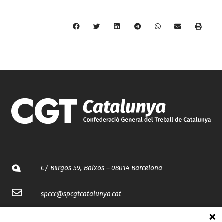
C/ Burgos 59, Baixos – 08014 Barcelona
spccc@
spcgtcatalunya.cat
935 120 481