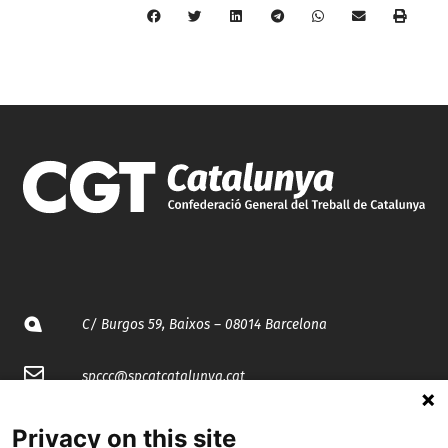
C/ Burgos 59, Baixos – 08014 Barcelona
spccc@
spcgtcatalunya.cat
935 120 481
Privacy on this site