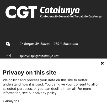
C/ Burgos 59, Baixos – 08014 Barcelona
spccc@
spcgtcatalunya.cat
935 120 481
Privacy on this site
We collect and process your data on this site to better
@CGTCatalunya
understand how it is used. You can give your consent to all or
selected purposes, or you can decline them all. For more
cgtcatalunya
information, see our privacy policy.
CGTCatalunya
Analytics