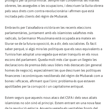
protegits per la junta militar. Sempre han condemnat les marxes
obreres, les assegudes o les ocupacions, i descriuen la lluita obrera
pels seus drets com contra-revolucionària i afirmen que està
incitada pels clients del règim de Mubarak.
Embravits per l'aixafadora victòria en les recents eleccions
parlamentàries, juntament amb els islamistes salafistes més
radicals, la Germanor Musulmana està ocupada ara mateix en
lliurar-se de la futura oposició, és a dir, dels socialistes. És fàcil
saber perquè, si algú mira les polítiques que els seus equivalents a
Tunísia han adoptat una vegada que estan tranquils en els nous
escons del parlament. Queda molt més clar quan un llegeix les
declaracions de premsa dels seus líders més destacats (en general
homes de negocis), especialment les que descriuen les polítiques
financeres i econòmiques neoliberals del règim de Mubarak com a
bones i eficaces, afirmant que l'únic problema és que estaven
apolillades per la corrupció i un capitalisme antiquat.
Estem segurs que aquests nous atacs del CSFA i dels seus aliats
islamistes no són sinó el principi. Estem entrant en una nova fase
de la revolució egípcia. Aquesta vegada els veritables fronts del