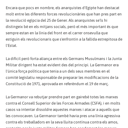
Encara que pocs en nombre, els anarquistes d'Egipte han destacat
molt entre les diferents forces revolucionàries que han pres part en
la revolució egípcia del 25 de Gener. Als anarquistes se'ls hi
distingeix bé en els mitjans socials, però el més important és que
sempre estan en la línia del front en el carrer onsevulla que
estiguin els revolucionaris que s'enfrontin a la fallida estrepitosa de
l'Estat.
La difícil però forta aliança entre els Germans Musulmans i la Junta
Militar dirigent ha estat evident des del principi. La Germanor era
l'única força política que tenia a un dels seus membres en el
comitè legislatiu responsable de preparar les modificacions de la
Constitució de 1971, aprovada en referèndum el 19 de març.
La Germanor va rebutjar prendre part en gairebé totes les marxes
contra el Consell Superior de les Forces Armades (CSFA), i en molts
casos va intentar dissoldre aquestes marxes i atacar a aquells que
les convocaven. La Germanor també havia pres una línia agressiva
contra els treballadors en la seva lluita contínua contra els amos,