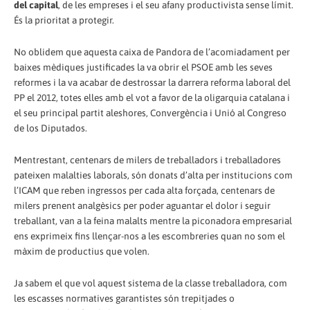
del capital
, de les empreses i el seu afany productivista sense límit.
És la prioritat a protegir.
No oblidem que aquesta caixa de Pandora de l’acomiadament per
baixes mèdiques justificades la va obrir el PSOE amb les seves
reformes i la va acabar de destrossar la darrera reforma laboral del
PP el 2012, totes elles amb el vot a favor de la oligarquia catalana i
el seu principal partit aleshores, Convergència i Unió al Congreso
de los Diputados.
Mentrestant, centenars de milers de treballadors i treballadores
pateixen malalties laborals, són donats d’alta per institucions com
l’ICAM que reben ingressos per cada alta forçada, centenars de
milers prenent analgèsics per poder aguantar el dolor i seguir
treballant, van a la feina malalts mentre la piconadora empresarial
ens exprimeix fins llençar-nos a les escombreries quan no som el
màxim de productius que volen.
Ja sabem el que vol aquest sistema de la classe treballadora, com
les escasses normatives garantistes són trepitjades o