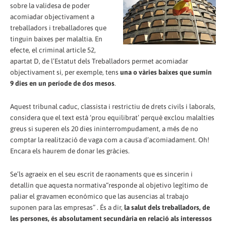
sobre la validesa de poder
acomiadar objectivament a
treballadors i treballadores que
tinguin baixes per malaltia. En
efecte, el criminal article 52,
apartat D, de l’Estatut dels Treballadors permet acomiadar
objectivament si, per exemple, tens
una o vàries baixes que sumin
9 dies en un període de dos mesos
.
Aquest tribunal caduc, classista i restrictiu de drets civils i laborals,
considera que el text està ‘prou equilibrat’ perquè exclou malalties
greus si superen els 20 dies ininterrompudament, a més de no
comptar la realització de vaga com a causa d’acomiadament. Oh!
Encara els haurem de donar les gràcies.
Se’ls agraeix en el seu escrit de raonaments que es sincerin i
detallin que aquesta normativa“responde al objetivo legítimo de
paliar el gravamen económico que las ausencias al trabajo
suponen para las empresas” . És a dir,
la salut dels treballadors, de
les persones, és absolutament secundària en relació als interessos