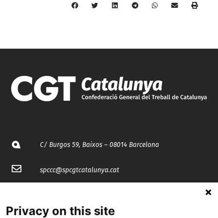
C/ Burgos 59, Baixos – 08014 Barcelona
spccc@
spcgtcatalunya.cat
935 120 481
Privacy on this site