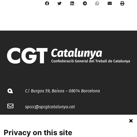
C/ Burgos 59, Baixos – 08014 Barcelona
spccc@
spcgtcatalunya.cat
935 120 481
Privacy on this site