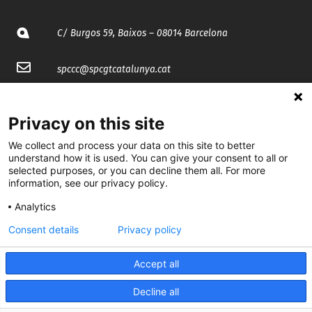
C/ Burgos 59, Baixos – 08014 Barcelona
spccc@
spcgtcatalunya.cat
935 120 481
Privacy on this site
@CGTCatalunya
We collect and process your data on this site to better
understand how it is used. You can give your consent to all or
selected purposes, or you can decline them all. For more
cgtcatalunya
information, see our privacy policy.
CGTCatalunya
Analytics
cgtcatalunya
Consent details
Privacy policy
Accept all
Desenvolupat per
Decline all