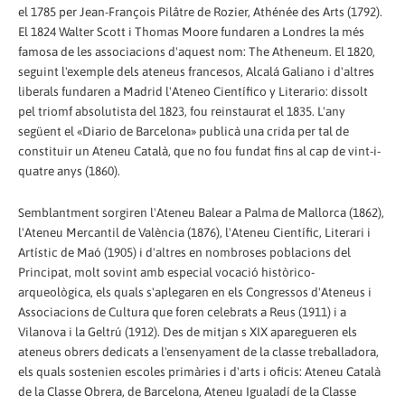
el 1785 per Jean-François Pilâtre de Rozier, Athénée des Arts (1792).
El 1824 Walter Scott i Thomas Moore fundaren a Londres la més
famosa de les associacions d'aquest nom: The Atheneum. El 1820,
seguint l'exemple dels ateneus francesos, Alcalá Galiano i d'altres
liberals fundaren a Madrid l'Ateneo Científico y Literario: dissolt
pel triomf absolutista del 1823, fou reinstaurat el 1835. L'any
següent el «Diario de Barcelona» publicà una crida per tal de
constituir un Ateneu Català, que no fou fundat fins al cap de vint-i-
quatre anys (1860).
Semblantment sorgiren l'Ateneu Balear a Palma de Mallorca (1862),
l'Ateneu Mercantil de València (1876), l'Ateneu Científic, Literari i
Artístic de Maó (1905) i d'altres en nombroses poblacions del
Principat, molt sovint amb especial vocació històrico-
arqueològica, els quals s'aplegaren en els Congressos d'Ateneus i
Associacions de Cultura que foren celebrats a Reus (1911) i a
Vilanova i la Geltrú (1912). Des de mitjan s XIX aparegueren els
ateneus obrers dedicats a l'ensenyament de la classe treballadora,
els quals sostenien escoles primàries i d'arts i oficis: Ateneu Català
de la Classe Obrera, de Barcelona, Ateneu Igualadí de la Classe