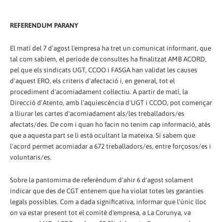
REFERENDUM PARANY
El matí del 7 d'agost l'empresa ha tret un comunicat informant, que
tal com sabíem, el període de consultes ha finalitzat AMB ACORD,
pel que els sindicats UGT, CCOO i FASGA han validat les causes
d'aquest ERO, els criteris d'afectació i, en general, tot el
procediment d'acomiadament col·lectiu. A partir de matí, la
Direcció d'Atento, amb l'aquiescència d'UGT i CCOO, pot començar
a lliurar les cartes d'acomiadament als/les treballadors/es
afectats/des. De com i quan ho facin no tenim cap informació, atès
que a aquesta part se li està ocultant la mateixa. Sí sabem que
l'acord permet acomiadar a 672 treballadors/es, entre forçosos/es i
voluntaris/es.
Sobre la pantomima de referèndum d'ahir 6 d'agost solament
indicar que des de CGT entenem que ha violat totes les garanties
legals possibles. Com a dada significativa, informar que l'únic lloc
on va estar present tot el comitè d'empresa, a La Corunya, va