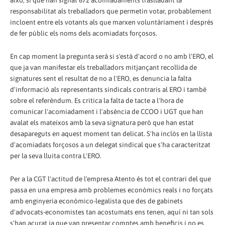
això, sí que han signat 672 acomiadaments traslladant la
responsabilitat als treballadors que permetin votar, probablement
incloent entre els votants als que marxen voluntàriament i després
de fer públic els noms dels acomiadats forçosos.
En cap moment la pregunta serà si s'està d'acord o no amb l'ERO, el
que ja van manifestar els treballadors mitjançant recollida de
signatures sent el resultat de no a l'ERO, es denuncia la falta
d'informació als representants sindicals contraris al ERO i també
sobre el referèndum. Es critica la falta de tacte a l'hora de
comunicar l'acomiadament i l'absència de CCOO i UGT que han
avalat els mateixos amb la seva signatura però que han estat
desapareguts en aquest moment tan delicat. S'ha inclòs en la llista
d'acomiadats forçosos a un delegat sindical que s'ha caracteritzat
per la seva lluita contra L'ERO.
Per a la CGT l'actitud de l'empresa Atento és tot el contrari del que
passa en una empresa amb problemes econòmics reals i no forçats
amb enginyeria econòmico-legalista que des de gabinets
d'advocats-economistes tan acostumats ens tenen, aquí ni tan sols
s'han acurat ja que van presentar comptes amb beneficis i no es