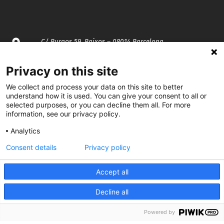
C/ Burgos 59, Baixos – 08014 Barcelona
spccc@
spcgtcatalunya.cat
Privacy on this site
We collect and process your data on this site to better
935 120 481
understand how it is used. You can give your consent to all or
selected purposes, or you can decline them all. For more
information, see our privacy policy.
@CGTCatalunya
Analytics
cgtcatalunya
Consent details
Privacy policy
CGTCatalunya
Accept all
cgtcatalunya
Decline all
Powered by
Desenvolupat per