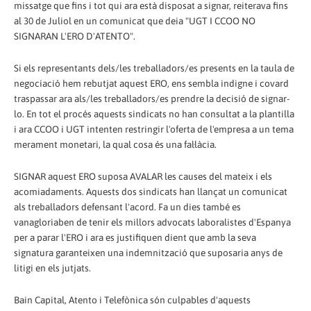
missatge que fins i tot qui ara està disposat a signar, reiterava fins
al 30 de Juliol en un comunicat que deia "UGT I CCOO NO
SIGNARAN L'ERO D'ATENTO".
Si els representants dels/les treballadors/es presents en la taula de
negociació hem rebutjat aquest ERO, ens sembla indigne i covard
traspassar ara als/les treballadors/es prendre la decisió de signar-
lo. En tot el procés aquests sindicats no han consultat a la plantilla
i ara CCOO i UGT intenten restringir l'oferta de l'empresa a un tema
merament monetari, la qual cosa és una fal·làcia.
SIGNAR aquest ERO suposa AVALAR les causes del mateix i els
acomiadaments. Aquests dos sindicats han llançat un comunicat
als treballadors defensant l'acord. Fa un dies també es
vanagloriaben de tenir els millors advocats laboralistes d'Espanya
per a parar l'ERO i ara es justifiquen dient que amb la seva
signatura garanteixen una indemnització que suposaria anys de
litigi en els jutjats.
Bain Capital, Atento i Telefònica són culpables d'aquests