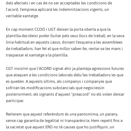
dels afectats i en cas de no ser acceptades les condicions de
l'acord, l'empresa aplicarà les indemnitzacions vigents, un
veritable xantatge.
En cap moment CCOO i UGT deixen la porta oberta a que la
plantilla decideixi poder lluitar pels seus llocs de treball, en la seva
línia habitual en aquests casos, donant l'esquena a les assemblees
de treballadors, han fet el que millor saben fer, rentar-se les mans i
traspassar el xantatge a la plantilla.
CGT insistim que l'ACORD signat ahir ja planteja agressions futures
que ataquen a les condicions laborals dels/les treballadors/es que
es queden. A aquests últims, als companys i companyes que
sofriran les modificacions substancials que negociessin
posteriorment, els signants d'aquest "preacord" no els volen deixar
participar.
Reiterem que aquest referèndum és una pantomima, un parany,
sense cap garantia de legalitat ni transparència. Hem repetit fins a
la sacietat que aquest ERO no té causes que ho justifiquin, un