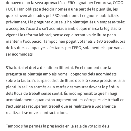
donaven o no la seva aprovació a l'ERO signat per l'empresa, CCOO
i UGT. Han obligat a decidir només a una part de la plantilla, les
que estaven afectades pel ERO amb noms i cognoms publicitats
prèviament, i la pregunta que se'ls ha plantejat és un empassa-te-la:
o acceptes l'acord o se't acomiada amb el que marca la legislació
vigent i la reforma laboral; sense cap alternativa de lluita per a
mantenir l'ocupació. Tampoc han pogut votar els 3.690 treballadors
de les dues campanyes afectades per l'ERO, solament els que van a
ser acomiadats.
S'ha furtat el dret a decidir en llibertat. En el moment que la
pregunta es planteja amb els noms i cognoms dels acomiadats
sobre la taula, s'usurpa el dret de lliure decisió sense pressions, a la
plantilla se l'ha sotmès a un estrès desmesurat davant la pèrdua
dels llocs de treball sense sentit. És incomprensible que hi hagi
acomiadaments quan estan augmentant les càrregues de treball en
l'actualitat i recuperant treball que es realitzava a Sudamèrica
realitzant-se noves contractacions.
Tampoc s'ha permès la presència en la sala de votació dels