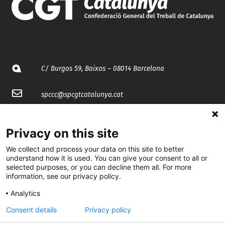
C/ Burgos 59, Baixos – 08014 Barcelona
spccc@
spcgtcatalunya.cat
935 120 481
Privacy on this site
@CGTCatalunya
We collect and process your data on this site to better
understand how it is used. You can give your consent to all or
selected purposes, or you can decline them all. For more
cgtcatalunya
information, see our privacy policy.
CGTCatalunya
Analytics
cgtcatalunya
Consent details
Privacy policy