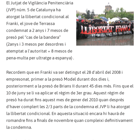
El Jutjat de Vigilància Penitenciària
(JVP) núm. 5 de Catalunya ha
atorgat la llibertat condicional al
Franki, el jove de Terrassa
condemnat a 2 anys i 7 mesos de
presó pel “cas de la bandera”
(2anys i 3 mesos per desordres i
atemptat a l'autoritat + 8 mesos de
pena-multa per ultratge a espanya) .
Recordem que en Franki va ser detingut el 28 d'abril del 2008 i
empresonat, primer a la presó Model durant dos dies i,
posteriorment a la presó de Brians II durant 45 dies més. Fins que el
10 de juny se li va aplicar el règim de 3er grau. Aquest règim de
presó ha durat fins aquest mes de gener del 2010 quan després
d'haver complert les 2/3 parts de la condemna el JVP li ha atorgat
la llibertat condicional. En aquesta situació encara hi haurà de
romandre fins a finals de novembre quan compleixi definitivament
la condemna.