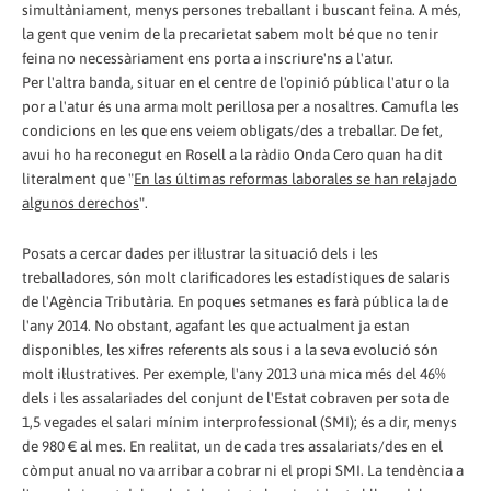
simultàniament, menys persones treballant i buscant feina. A més,
la gent que venim de la precarietat sabem molt bé que no tenir
feina no necessàriament ens porta a inscriure'ns a l'atur.
Per l'altra banda, situar en el centre de l'opinió pública l'atur o la
por a l'atur és una arma molt perillosa per a nosaltres. Camufla les
condicions en les que ens veiem obligats/des a treballar. De fet,
avui ho ha reconegut en Rosell a la ràdio Onda Cero quan ha dit
literalment que "
En las últimas reformas laborales se han relajado
algunos derechos
".
Posats a cercar dades per il·lustrar la situació dels i les
treballadores, són molt clarificadores les estadístiques de salaris
de l'Agència Tributària. En poques setmanes es farà pública la de
l'any 2014. No obstant, agafant les que actualment ja estan
disponibles, les xifres referents als sous i a la seva evolució són
molt il·lustratives. Per exemple, l'any 2013 una mica més del 46%
dels i les assalariades del conjunt de l'Estat cobraven per sota de
1,5 vegades el salari mínim interprofessional (SMI); és a dir, menys
de 980 € al mes. En realitat, un de cada tres assalariats/des en el
còmput anual no va arribar a cobrar ni el propi SMI. La tendència a