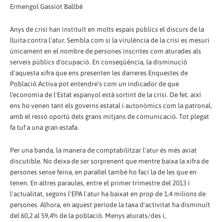
Ermengol Gassiot Ballbè
Anys de crisi han instituït en molts espais públics el discurs de la
lluita contra l'atur. Sembla com si la virulència de la crisi es mesuri
únicament en el nombre de persones inscrites com aturades als
serveis públics d'ocupació. En conseqüència, la disminució
d'aquesta xifra que ens presenten les darreres Enquestes de
Població Activa pot entendre's com un indicador de que
l'economia de l'Estat espanyol està sortint de la crisi. De fet, així
ens ho venen tant els governs estatal i autonòmics com la patronal,
amb el ressò oportú dels grans mitjans de comunicació. Tot plegat
fa tuf a una gran estafa.
Per una banda, la manera de comptabilitzar l'atur és més aviat
discutible. No deixa de ser sorprenent que mentre baixa la xifra de
persones sense feina, en paral·lel també ho faci la de les que en
tenen. En altres paraules, entre el primer trimestre del 2013 i
l'actualitat, segons l'EPA l'atur ha baixat en prop de 1,4 milions de
persones. Alhora, en aquest període la taxa d'activitat ha disminuït
del 60,2 al 59,4% de la població. Menys aturats/des i,