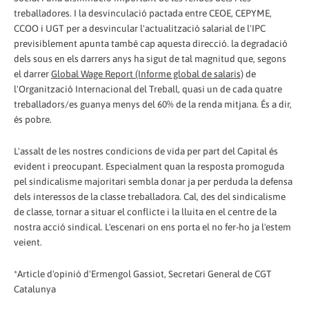
treballadores. I la desvinculació pactada entre CEOE, CEPYME,
CCOO i UGT per a desvincular l'actualització salarial de l'IPC
previsiblement apunta també cap aquesta direcció. la degradació
dels sous en els darrers anys ha sigut de tal magnitud que, segons
el darrer
Global Wage Report (Informe global de salaris)
de
l'Organització Internacional del Treball, quasi un de cada quatre
treballadors/es guanya menys del 60% de la renda mitjana. És a dir,
és pobre.
L'assalt de les nostres condicions de vida per part del Capital és
evident i preocupant. Especialment quan la resposta promoguda
pel sindicalisme majoritari sembla donar ja per perduda la defensa
dels interessos de la classe treballadora. Cal, des del sindicalisme
de classe, tornar a situar el conflicte i la lluita en el centre de la
nostra acció sindical. L'escenari on ens porta el no fer-ho ja l'estem
veient.
*Article d'opinió d'Ermengol Gassiot, Secretari General de CGT
Catalunya