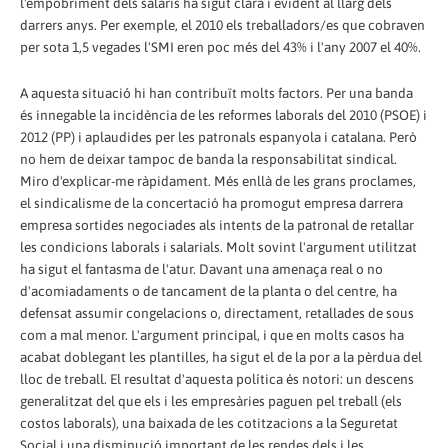
l'empobriment dels salaris ha sigut clara i evident al llarg dels
darrers anys. Per exemple, el 2010 els treballadors/es que cobraven
per sota 1,5 vegades l'SMI eren poc més del 43% i l'any 2007 el 40%.
A aquesta situació hi han contribuït molts factors. Per una banda
és innegable la incidència de les reformes laborals del 2010 (PSOE) i
2012 (PP) i aplaudides per les patronals espanyola i catalana. Però
no hem de deixar tampoc de banda la responsabilitat sindical.
Miro d'explicar-me ràpidament. Més enllà de les grans proclames,
el sindicalisme de la concertació ha promogut empresa darrera
empresa sortides negociades als intents de la patronal de retallar
les condicions laborals i salarials. Molt sovint l'argument utilitzat
ha sigut el fantasma de l'atur. Davant una amenaça real o no
d'acomiadaments o de tancament de la planta o del centre, ha
defensat assumir congelacions o, directament, retallades de sous
com a mal menor. L'argument principal, i que en molts casos ha
acabat doblegant les plantilles, ha sigut el de la por a la pèrdua del
lloc de treball. El resultat d'aquesta política és notori: un descens
generalitzat del que els i les empresàries paguen pel treball (els
costos laborals), una baixada de les cotitzacions a la Seguretat
Social i una disminució important de les rendes dels i les