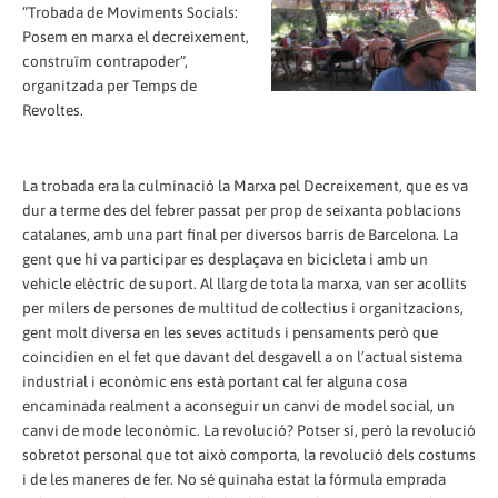
“Trobada de Moviments Socials:
Posem en marxa el decreixement,
construïm contrapoder”,
organitzada per Temps de
Revoltes.
La trobada era la culminació la Marxa pel Decreixement, que es va
dur a terme des del febrer passat per prop de seixanta poblacions
catalanes, amb una part final per diversos barris de Barcelona. La
gent que hi va participar es desplaçava en bicicleta i amb un
vehicle elèctric de suport. Al llarg de tota la marxa, van ser acollits
per milers de persones de multitud de col·lectius i organitzacions,
gent molt diversa en les seves actituds i pensaments però que
coincidien en el fet que davant del desgavell a on l’actual sistema
industrial i econòmic ens està portant cal fer alguna cosa
encaminada realment a aconseguir un canvi de model social, un
canvi de mode leconòmic. La revolució? Potser sí, però la revolució
sobretot personal que tot això comporta, la revolució dels costums
i de les maneres de fer. No sé quinaha estat la fórmula emprada