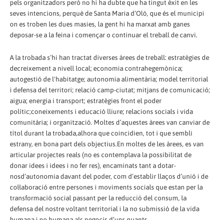
pels organitzadors però no hi ha dubte que ha tingut èxit en les
seves intencions, perquè de Santa Maria d’Oló, que és el municipi
on es troben les dues masies, la gent hi ha marxat amb ganes
deposar-se a la feina i començar o continuar el treball de canvi.
A la trobada s’hi han tractat diverses àrees de treball: estratègies de
decreixement a nivell local; economia contrahegemònica;
autogestió de l'habitatge; autonomia alimentària; model territorial
i defensa del territori; relació camp-ciutat; mitjans de comunicació;
aigua; energia i transport; estratègies front el poder
polític;coneixements i educació lliure; relacions socials i vida
comunitària; i organització. Moltes d’aquestes àrees van canviar de
títol durant la trobada,alhora que coincidien, tot i que sembli
estrany, en bona part dels objectius.En moltes de les àrees, es van
articular projectes reals (no es contemplava la possibilitat de
donar idees i idees i no fer res), encaminats tant a dotar-
nosd‘autonomia davant del poder, com d’establir llaços d’unió i de
col·laboració entre persones i moviments socials que estan per la
transformació social passant per la reducció del consum, la
defensa del nostre voltant territorial i la no submissió de la vida
humana i no humana als negocis d’uns quants.