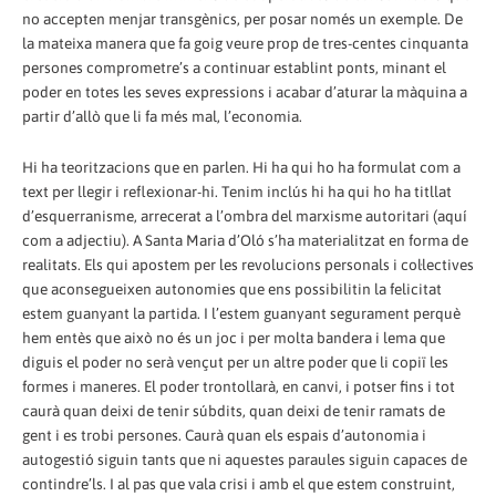
no accepten menjar transgènics, per posar només un exemple. De
la mateixa manera que fa goig veure prop de tres-centes cinquanta
persones comprometre’s a continuar establint ponts, minant el
poder en totes les seves expressions i acabar d’aturar la màquina a
partir d’allò que li fa més mal, l’economia.
Hi ha teoritzacions que en parlen. Hi ha qui ho ha formulat com a
text per llegir i reflexionar-hi. Tenim inclús hi ha qui ho ha titllat
d’esquerranisme, arrecerat a l’ombra del marxisme autoritari (aquí
com a adjectiu). A Santa Maria d’Oló s’ha materialitzat en forma de
realitats. Els qui apostem per les revolucions personals i col·lectives
que aconsegueixen autonomies que ens possibilitin la felicitat
estem guanyant la partida. I l’estem guanyant segurament perquè
hem entès que això no és un joc i per molta bandera i lema que
diguis el poder no serà vençut per un altre poder que li copiï les
formes i maneres. El poder trontollarà, en canvi, i potser fins i tot
caurà quan deixi de tenir súbdits, quan deixi de tenir ramats de
gent i es trobi persones. Caurà quan els espais d’autonomia i
autogestió siguin tants que ni aquestes paraules siguin capaces de
contindre’ls. I al pas que vala crisi i amb el que estem construint,