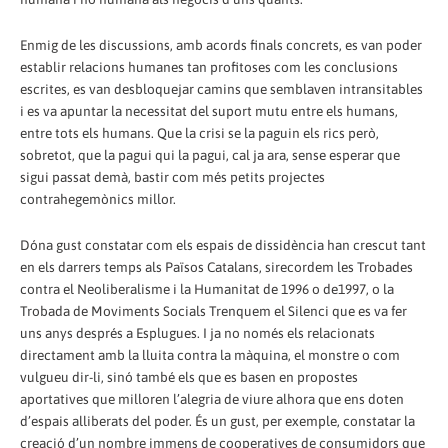
Enmig de les discussions, amb acords finals concrets, es van poder
establir relacions humanes tan profitoses com les conclusions
escrites, es van desbloquejar camins que semblaven intransitables
i es va apuntar la necessitat del suport mutu entre els humans,
entre tots els humans. Que la crisi se la paguin els rics però,
sobretot, que la pagui qui la pagui, cal ja ara, sense esperar que
sigui passat demà, bastir com més petits projectes
contrahegemònics millor.
Dóna gust constatar com els espais de dissidència han crescut tant
en els darrers temps als Països Catalans, sirecordem les Trobades
contra el Neoliberalisme i la Humanitat de 1996 o de1997, o la
Trobada de Moviments Socials Trenquem el Silenci que es va fer
uns anys després a Esplugues. I ja no només els relacionats
directament amb la lluita contra la màquina, el monstre o com
vulgueu dir-li, sinó també els que es basen en propostes
aportatives que milloren l’alegria de viure alhora que ens doten
d’espais alliberats del poder. És un gust, per exemple, constatar la
creació d’un nombre immens de cooperatives de consumidors que