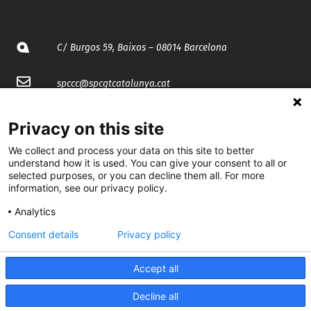
C/ Burgos 59, Baixos – 08014 Barcelona
spccc@
spcgtcatalunya.cat
935 120 481
Privacy on this site
We collect and process your data on this site to better
@CGTCatalunya
understand how it is used. You can give your consent to all or
selected purposes, or you can decline them all. For more
cgtcatalunya
information, see our privacy policy.
Analytics
CGTCatalunya
Consent details
Privacy policy
cgtcatalunya
Accept all
Decline all
Desenvolupat per