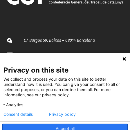
C/ Burgos 59, Baixos – 08014 Barcelona
spccc@
spcgtcatalunya.cat
Privacy on this site
935 120 481
We collect and process your data on this site to better
understand how it is used. You can give your consent to all or
@CGTCatalunya
selected purposes, or you can decline them all. For more
information, see our privacy policy.
cgtcatalunya
Analytics
CGTCatalunya
Consent details
Privacy policy
cgtcatalunya
Accept all