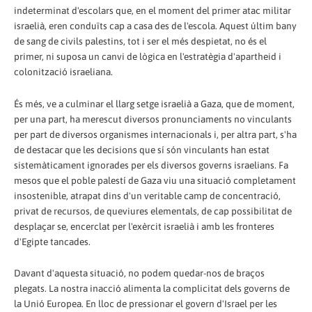
indeterminat d'escolars que, en el moment del primer atac militar
israelià, eren conduïts cap a casa des de l'escola. Aquest últim bany
de sang de civils palestins, tot i ser el més despietat, no és el
primer, ni suposa un canvi de lògica en l'estratègia d'apartheid i
colonització israeliana.
És més, ve a culminar el llarg setge israelià a Gaza, que de moment,
per una part, ha merescut diversos pronunciaments no vinculants
per part de diversos organismes internacionals i, per altra part, s'ha
de destacar que les decisions que sí són vinculants han estat
sistemàticament ignorades per els diversos governs israelians. Fa
mesos que el poble palestí de Gaza viu una situació completament
insostenible, atrapat dins d'un veritable camp de concentració,
privat de recursos, de queviures elementals, de cap possibilitat de
desplaçar se, encerclat per l'exèrcit israelià i amb les fronteres
d'Egipte tancades.
Davant d'aquesta situació, no podem quedar-nos de braços
plegats. La nostra inacció alimenta la complicitat dels governs de
la Unió Europea. En lloc de pressionar el govern d'Israel per les