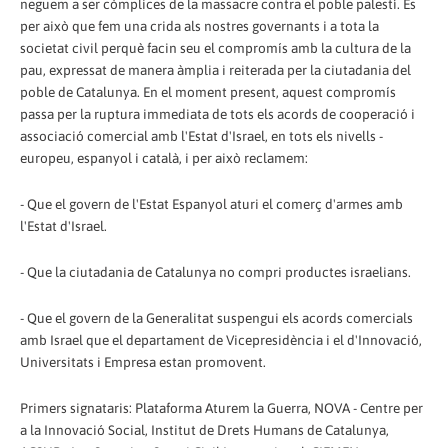
neguem a ser còmplices de la massacre contra el poble palestí. És
per això que fem una crida als nostres governants i a tota la
societat civil perquè facin seu el compromís amb la cultura de la
pau, expressat de manera àmplia i reiterada per la ciutadania del
poble de Catalunya. En el moment present, aquest compromís
passa per la ruptura immediata de tots els acords de cooperació i
associació comercial amb l'Estat d'Israel, en tots els nivells -
europeu, espanyol i català, i per això reclamem:
- Que el govern de l'Estat Espanyol aturi el comerç d'armes amb
l'Estat d'Israel.
- Que la ciutadania de Catalunya no compri productes israelians.
- Que el govern de la Generalitat suspengui els acords comercials
amb Israel que el departament de Vicepresidència i el d'Innovació,
Universitats i Empresa estan promovent.
Primers signataris: Plataforma Aturem la Guerra, NOVA - Centre per
a la Innovació Social, Institut de Drets Humans de Catalunya,