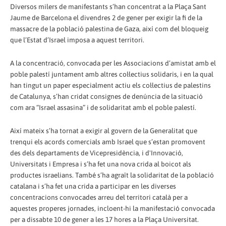
Diversos milers de manifestants s’han concentrat a la Plaça Sant
Jaume de Barcelona el divendres 2 de gener per exigir la fi de la
massacre de la població palestina de Gaza, així com del bloqueig
que l’Estat d’Israel imposa a aquest territori.
A la concentració, convocada per les Associacions d’amistat amb el
poble palestí juntament amb altres col·lectius solidaris, i en la qual
han tingut un paper especialment actiu els col·lectius de palestins
de Catalunya, s’han cridat consignes de denúncia de la situació
com ara “Israel assasina” i de solidaritat amb el poble palestí.
Així mateix s’ha tornat a exigir al govern de la Generalitat que
trenqui els acords comercials amb Israel que s’estan promovent
des dels departaments de Vicepresidència, i d'Innovació,
Universitats i Empresa i s’ha fet una nova crida al boicot als
productes israelians. També s’ha agraït la solidaritat de la població
catalana i s’ha fet una crida a participar en les diverses
concentracions convocades arreu del territori català per a
aquestes properes jornades, incloent-hi la manifestació convocada
per a dissabte 10 de gener a les 17 hores a la Plaça Universitat.