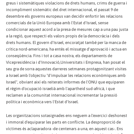
greus i sistemàtiques violacions de drets humans, crims de guerra i
incompliment sistemàtic del dret internacional, el passat 9 de
desembre els governs europeus van decidir enfortir les relacions
comercials de la Unió Europea amb l'Estat d'Israel, sense
condicionar aquest acord a la presa de mesures cap a una pau justa
a la regió, que respecti els valors propis de la democràcia i dels
drets humans. El govern d'Israel, encoratjat també per la manca de
crítica nord-americana, ha entès el missatge d'aprovació i actua en
conseqüència. Fins i tot a casa nostra, els departaments de
Vicepresidència i d'Innovació,Universitats i Empresa, han posat el
seu gra de sorra aquestes darreres setmanes protagonitzant visites
a Israel amb l'objectiu "d'impulsar les relacions econòmiques amb
Israel", obviant així els reiterats informes de l'ONU que equiparen
el règim d'ocupació israelià amb l'apartheid sud-africà, i que
reclamen a la comunitat internacional incrementar la pressió
política i econòmica vers l'Estat d'Israel.
Les organitzacions sotasignades ens neguem a l'exercici deshonest
i immoral d'equiparar les parts en conflicte. La desproporció de
víctimes és aclaparadora -de centenars a una, en aquest cas-. Ens