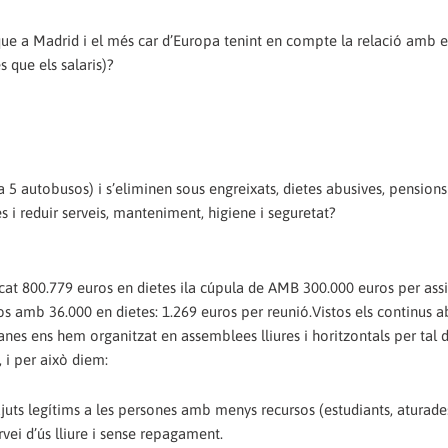
ue a Madrid i el més car d’Europa tenint en compte la relació amb el
 que els salaris)?
 5 autobusos) i s’eliminen sous engreixats, dietes abusives, pensions
s i reduir serveis, manteniment, higiene i seguretat?
at 800.779 euros en dietes ila cúpula de AMB 300.000 euros per assis
s amb 36.000 en dietes: 1.269 euros per reunió.Vistos els continus a
anes ens hem organitzat en assemblees lliures i horitzontals per tal d
, i per això diem:
d’ajuts legítims a les persones amb menys recursos (estudiants, aturades
rvei d’ús lliure i sense repagament.