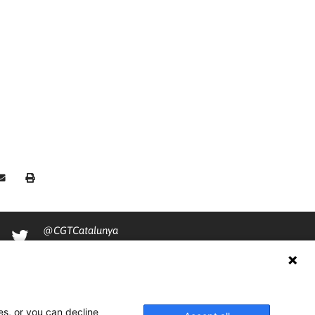
@CGTCatalunya
cgtcatalunya
CGTCatalunya
cgtcatalunya
es, or you can decline