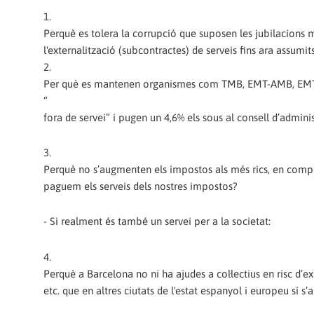
1.
Perquè es tolera la corrupció que suposen les jubilacions mi
l'externalització (subcontractes) de serveis fins ara assum
2.
Per què es mantenen organismes com TMB, EMT-AMB, EMT, AT
“
fora de servei” i pugen un 4,6% els sous al consell d’admini
3.
Perquè no s’augmenten els impostos als més rics, en compt
paguem els serveis dels nostres impostos?
- Si realment és també un servei per a la societat:
4.
Perquè a Barcelona no ni ha ajudes a col·lectius en risc d’e
etc. que en altres ciutats de l'estat espanyol i europeu sí s’