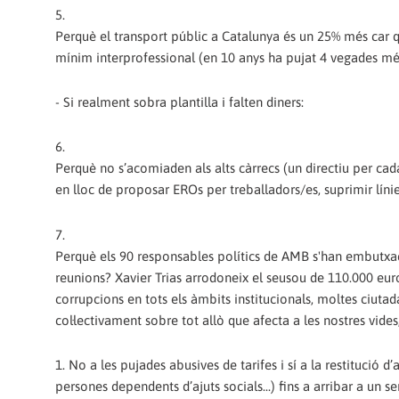
5.
Perquè el transport públic a Catalunya és un 25% més car q
mínim interprofessional (en 10 anys ha pujat 4 vegades més
- Si realment sobra plantilla i falten diners:
6.
Perquè no s’acomiaden als alts càrrecs (un directiu per cada
en lloc de proposar EROs per treballadors/es, suprimir línie
7.
Perquè els 90 responsables polítics de AMB s'han embutxac
reunions? Xavier Trias arrodoneix el seusou de 110.000 euro
corrupcions en tots els àmbits institucionals, moltes ciutad
col·lectivament sobre tot allò que afecta a les nostres vides
1. No a les pujades abusives de tarifes i sí a la restitució 
persones dependents d’ajuts socials...) fins a arribar a un se