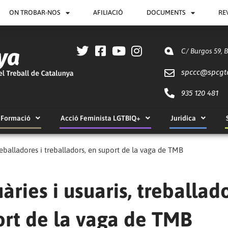
ON TROBAR-NOS
AFILIACIÓ
DOCUMENTS
RE
C/ Burgos 59, 
spccc@
spcgt
935 120 481
Formació
Acció Feminista LGTBIQ+
Jurídica
treballadores i treballadors, en suport de la vaga de TMB
àries i usuaris, treballad
port de la vaga de TMB