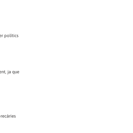
r polítics
nt, ja que
precàries