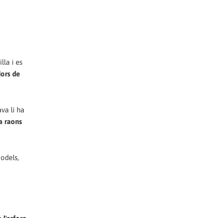
lla i es
dors de
va li ha
a raons
odels,