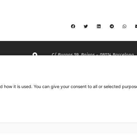
C/ Burgos 59, Baixos – 08014 Barcelona
spccc@
spcgtcatalunya.cat
d how it is used. You can give your consent to all or selected purpos
935 120 481
Desenvolupat per