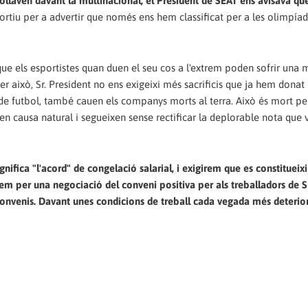
enollaven davant la multinacional, el President de SEAT ens avisava que
sportiu per a advertir que només ens hem classificat per a les olimpíad
e els esportistes quan duen el seu cos a l'extrem poden sofrir una 
 això, Sr. President no ens exigeixi més sacrificis que ja hem donat
de futbol, també cauen els companys morts al terra. Això és mort pe
en causa natural i segueixen sense rectificar la deplorable nota que 
nifica "l'acord" de congelació salarial, i exigirem que es constitueixi
em per una negociació del conveni positiva per als treballadors de S
 convenis. Davant unes condicions de treball cada vegada més deterio