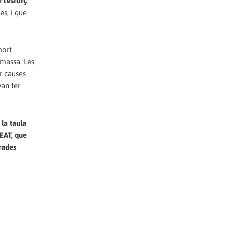
 l'esforç
es, i que
mort
 massa. Les
r causes
van fer
 la taula
EAT, que
rades