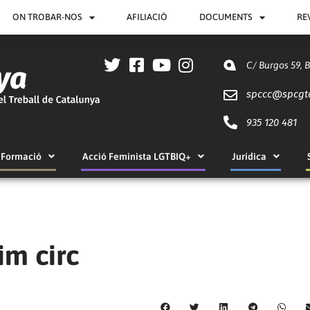
ON TROBAR-NOS
AFILIACIÓ
DOCUMENTS
RE
C/ Burgos 59, 
spccc@
spcgt
935 120 481
Formació
Acció Feminista LGTBIQ+
Jurídica
im circ