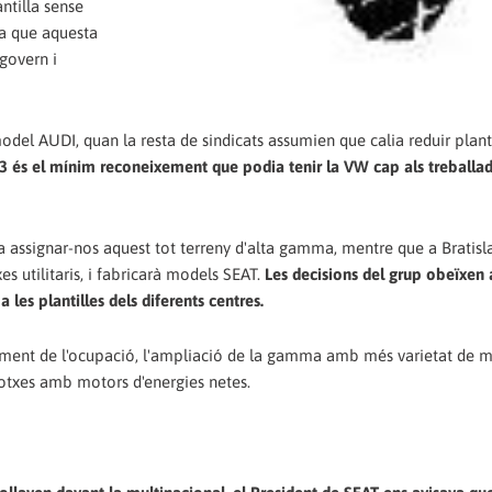
antilla sense
ja que aquesta
 govern i
odel AUDI, quan la resta de sindicats assumien que calia reduir planti
 és el mínim reconeixement que podia tenir la VW cap als treballa
 assignar-nos aquest tot terreny d'alta gamma, mentre que a Bratisla
 utilitaris, i fabricarà models SEAT.
Les decisions del grup obeïxen 
les plantilles dels diferents centres.
iment de l'ocupació, l'ampliació de la gamma amb més varietat de m
 cotxes amb motors d'energies netes.