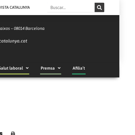
Search
VISTA CATALUNYA
Baixos – 08014 Barcelona
catalunya.cat
Salut laboral
Premsa
Afilia’t