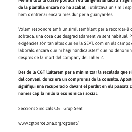
Mentre tota la classe política i els dirigents sindicals s'ag
de la plantilla encara no ha acabat
, i utilitzava un símil e
hem d'entrenar encara més dur per a guanyar-les.
Volem respondre amb un símil semblant per a recordar-li qu
sobtada, una cosa que desgraciadament ve sent habitual. Per
exigències són tan altes que en la SEAT, com en els camps 
laborals, encara que hi hagi “sindicalistes” que ho denomin
després de la mort del company del Taller 2.
Des de la CGT lluitarem per a minimitzar la reculada que sig
del conveni, doncs era un compromís de la consulta. Apost
signifiqui una recuperació davant el perdut en els passats
només cap la millora econòmica i social.
Seccions Sindicals CGT Grup Seat
www.cgtbarcelona.org/cgtseat/