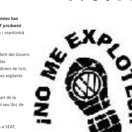
nistes han
AT produeixi
 i mantindrà
ident del Govern
les
diners de tots,
les següents
art de la
el seu lloc de
s a SEAT,