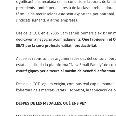
significarà una reculada en les condicions laborals de la pl
precedents, també per a la resta de la classe treballadora 
fórmula de reduir salaris està sent exportada per patronal,
sindicats signants, a altres empreses.
Des de la CGT, en el 2005, vam ser els primers a exigir un m
dedicaven a negociar acomiadaments.
Que fabriquem el Q3
SEAT per la seva professionalitat i productivitat.
Aquestes raons són les argumentades des del consorci per a
estat adjudicada la plataforma “New Small Family” de cotxes
estratègiques per a treure el màxim de benefici enfrontant a 
Des de la CGT seguim exigint, com pas real cap al manten
l'obertura dels mercats vetats, i sobretot, la fabricació de
DESPES DE LES MEDALLES, QUÈ ENS VE?