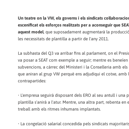
Un teatre on la VW, els governs i els sindicats col·laboracio
escenificat els esforços realitzats per a aconseguir que SE
aquest model
, que suposadament augmentarà la producció
les necessitats de plantilla a partir de l'any 2011.
La subhasta del Q3 va arribar fins al parlament, on el Pres
va posar a SEAT com exemple a seguir; mentre es beneïen 
subvencions, a càrrec del Ministeri i la Conselleria amb els 
que aniran al grup VW perquè ens adjudiqui el cotxe, amb 
contrapartides:
• L'empresa seguirà disposant dels ERO al seu antull i una p
plantilla s'anirà a l'atur. Mentre, una altra part, rebenta en 
treball amb els ritmes inhumans implantats.
• La congelació salarial concedida pels sindicats majoritari