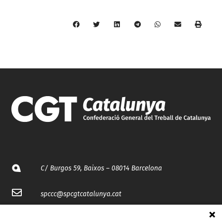
C/ Burgos 59, Baixos – 08014 Barcelona
spccc@
spcgtcatalunya.cat
935 120 481