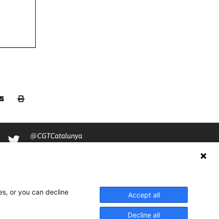
@CGTCatalunya
cgtcatalunya
CGTCatalunya
cgtcatalunya
es, or you can decline
Accept all
Decline all