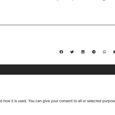
C/ Burgos 59, Baixos – 08014 Barcelona
spccc@
spcgtcatalunya.cat
d how it is used. You can give your consent to all or selected purpos
935 120 481