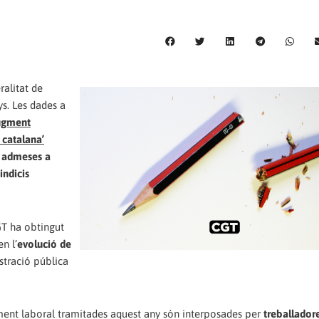
ralitat de
ys. Les dades a
ugment
 catalana’
t admeses a
indicis
CGT ha obtingut
n l’
evolució de
stració pública
ment laboral tramitades aquest any són interposades per
treballadore