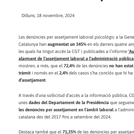
Dilluns, 18 novembre, 2024
Les denúncies per assetjament laboral psicològic a la Gene
Catalunya han
augmentat un 345%
en els darrers quatre an
les quals ha tingut accés la CGT i publicades a l’informe
‘A
alarmant de l’assetjament laboral a l’administració pública
mostren, a més, que el
72,4%
de les denúncies
no han esta
tràmit
i només en el
2,4%
dels casos s’ha conclòs que hi ha
d’assetjament
.
A través d’una sol·licitud d’accés a la informació pública, 
unes
dades del Departament de la Presidència
que segueixe
les denúncies per assetjament en l’àmbit laboral
a l’admini
catalana des del 2017 fins a setembre del 2024.
Destaca també que el
71,35%
de les denúncies per assetja