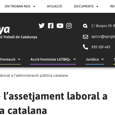
ON TROBAR-NOS
AFILIACIÓ
DOCUMENTS
RE
C/ Burgos 59, 
spccc@
spcgt
935 120 481
Formació
Acció Feminista LGTBIQ+
Jurídica
boral a l’administració pública catalana
l’assetjament laboral a
ca catalana