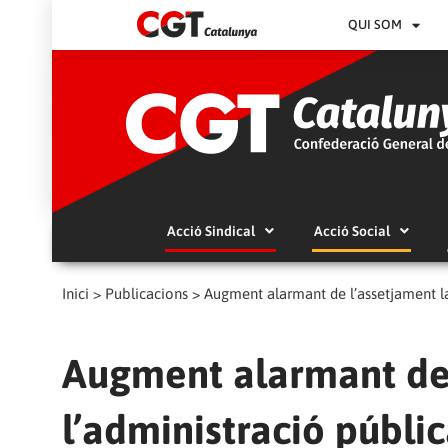
QUI SOM
Acció Sindical
Acció Social
Inici
>
Publicacions
>
Augment alarmant de l’assetjament la
Augment alarmant de 
l’administració públi