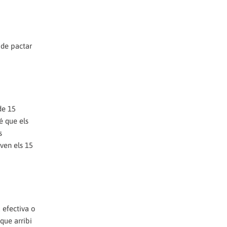
 de pactar
de 15
é que els
s
ven els 15
 efectiva o
que arribi