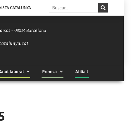
Search
VISTA CATALUNYA
Baixos – 08014 Barcelona
catalunya.cat
Salut laboral
Premsa
Afilia’t
5