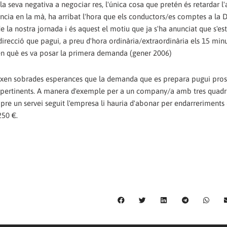
a seva negativa a negociar res, l'única cosa que pretén és retardar l'
ncia en la mà, ha arribat l'hora que els conductors/es comptes a la D
 la nostra jornada i és aquest el motiu que ja s'ha anunciat que s'es
 direcció que pagui, a preu d'hora ordinària/extraordinària els 15 minu
 en què es va posar la primera demanda (gener 2006)
eixen sobrades esperances que la demanda que es prepara pugui pros
s pertinents. A manera d'exemple per a un company/a amb tres quadr
mpre un servei seguit l'empresa li hauria d'abonar per endarreriments 
250 €.