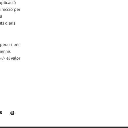
aplicació
irecció per
tà
ts diaris
perar i per
iennis
+/- el valor