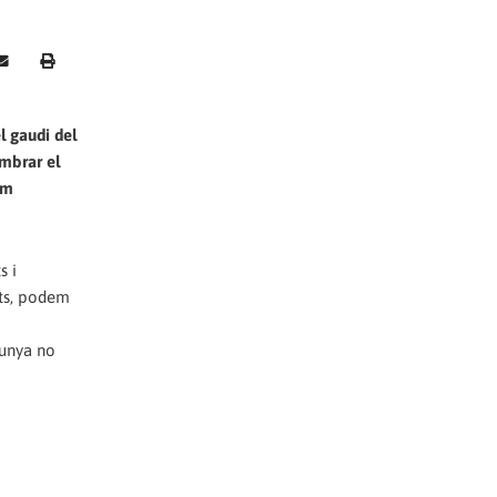
l gaudi del
embrar el
em
s i
ats, podem
lunya no