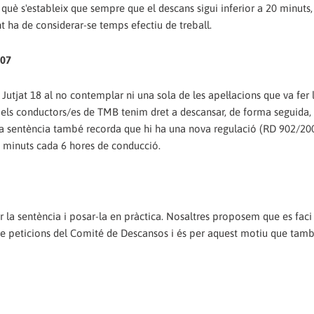
 què s'estableix que sempre que el descans sigui inferior a 20 minuts,
t ha de considerar-se temps efectiu de treball.
007
 Jutjat 18 al no contemplar ni una sola de les apel·lacions que va fer 
 els conductors/es de TMB tenim dret a descansar, de forma seguida, 
s. La sentència també recorda que hi ha una nova regulació (RD 902/20
 minuts cada 6 hores de conducció.
tar la sentència i posar-la en pràctica. Nosaltres proposem que es faci
 de peticions del Comité de Descansos i és per aquest motiu que ta