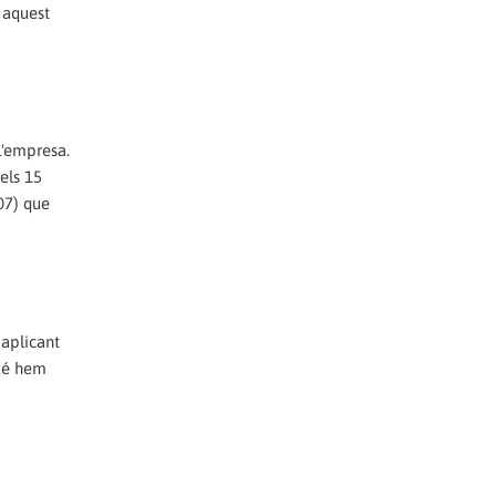
 aquest
l'empresa.
els 15
07) que
 aplicant
mbé hem