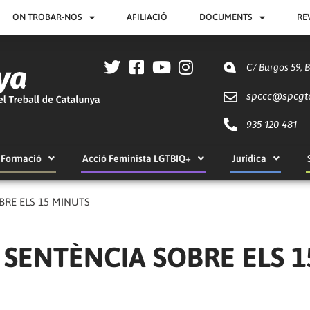
ON TROBAR-NOS
AFILIACIÓ
DOCUMENTS
RE
C/ Burgos 59, 
spccc@
spcgt
935 120 481
Formació
Acció Feminista LGTBIQ+
Jurídica
BRE ELS 15 MINUTS
SENTÈNCIA SOBRE ELS 1