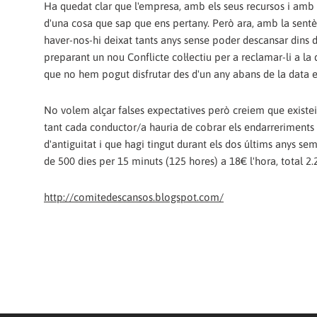
Ha quedat clar que l'empresa, amb els seus recursos i amb l
d'una cosa que sap que ens pertany. Però ara, amb la sentè
haver-nos-hi deixat tants anys sense poder descansar dins de
preparant un nou Conflicte col·lectiu per a reclamar-li a la
que no hem pogut disfrutar des d'un any abans de la data
No volem alçar falses expectatives però creiem que exist
tant cada conductor/a hauria de cobrar els endarreriment
d'antiguitat i que hagi tingut durant els dos últims anys se
de 500 dies per 15 minuts (125 hores) a 18€ l'hora, total 2.
http://comitedescansos.blogspot.com/