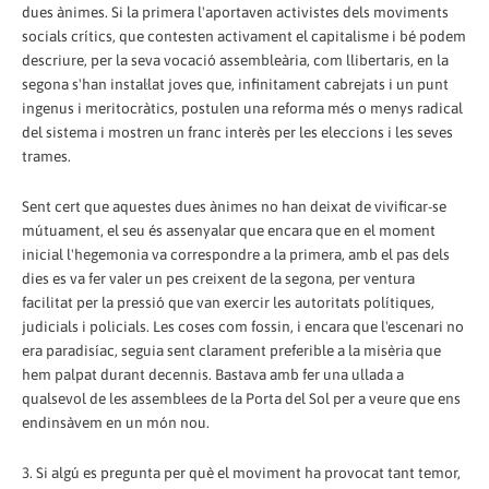
dues ànimes. Si la primera l'aportaven activistes dels moviments
socials crítics, que contesten activament el capitalisme i bé podem
descriure, per la seva vocació assembleària, com llibertaris, en la
segona s'han instal·lat joves que, infinitament cabrejats i un punt
ingenus i meritocràtics, postulen una reforma més o menys radical
del sistema i mostren un franc interès per les eleccions i les seves
trames.
Sent cert que aquestes dues ànimes no han deixat de vivificar-se
mútuament, el seu és assenyalar que encara que en el moment
inicial l'hegemonia va correspondre a la primera, amb el pas dels
dies es va fer valer un pes creixent de la segona, per ventura
facilitat per la pressió que van exercir les autoritats polítiques,
judicials i policials. Les coses com fossin, i encara que l'escenari no
era paradisíac, seguia sent clarament preferible a la misèria que
hem palpat durant decennis. Bastava amb fer una ullada a
qualsevol de les assemblees de la Porta del Sol per a veure que ens
endinsàvem en un món nou.
3. Si algú es pregunta per què el moviment ha provocat tant temor,