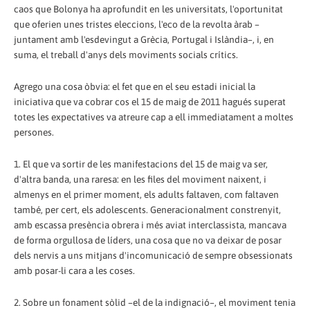
caos que Bolonya ha aprofundit en les universitats, l'oportunitat
que oferien unes tristes eleccions, l'eco de la revolta àrab –
juntament amb l'esdevingut a Grècia, Portugal i Islàndia–, i, en
suma, el treball d'anys dels moviments socials crítics.
Agrego una cosa òbvia: el fet que en el seu estadi inicial la
iniciativa que va cobrar cos el 15 de maig de 2011 hagués superat
totes les expectatives va atreure cap a ell immediatament a moltes
persones.
1. El que va sortir de les manifestacions del 15 de maig va ser,
d'altra banda, una raresa: en les files del moviment naixent, i
almenys en el primer moment, els adults faltaven, com faltaven
també, per cert, els adolescents. Generacionalment constrenyit,
amb escassa presència obrera i més aviat interclassista, mancava
de forma orgullosa de líders, una cosa que no va deixar de posar
dels nervis a uns mitjans d'incomunicació de sempre obsessionats
amb posar-li cara a les coses.
2. Sobre un fonament sòlid –el de la indignació–, el moviment tenia