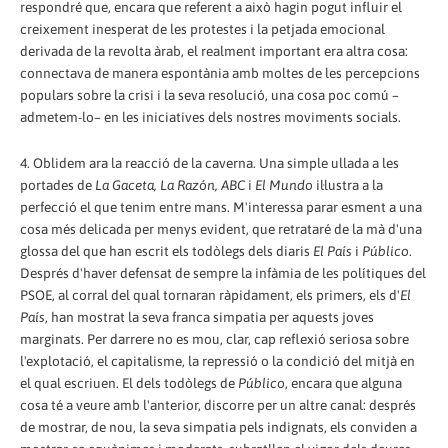
respondré que, encara que referent a això hagin pogut influir el
creixement inesperat de les protestes i la petjada emocional
derivada de la revolta àrab, el realment important era altra cosa:
connectava de manera espontània amb moltes de les percepcions
populars sobre la crisi i la seva resolució, una cosa poc comú –
admetem-lo– en les iniciatives dels nostres moviments socials.
4. Oblidem ara la reacció de la caverna. Una simple ullada a les
portades de
La Gaceta, La Razón, ABC
i
El Mundo
il·lustra a la
perfecció el que tenim entre mans. M'interessa parar esment a una
cosa més delicada per menys evident, que retrataré de la mà d'una
glossa del que han escrit els todòlegs dels diaris
El País
i
Público
.
Després d'haver defensat de sempre la infàmia de les polítiques del
PSOE, al corral del qual tornaran ràpidament, els primers, els d'
El
País
, han mostrat la seva franca simpatia per aquests joves
marginats. Per darrere no es mou, clar, cap reflexió seriosa sobre
l'explotació, el capitalisme, la repressió o la condició del mitjà en
el qual escriuen. El dels todòlegs de
Público
, encara que alguna
cosa té a veure amb l'anterior, discorre per un altre canal: després
de mostrar, de nou, la seva simpatia pels indignats, els conviden a