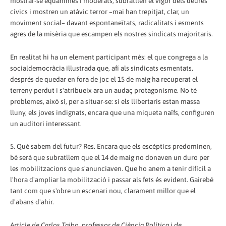
mostrar-se equànimes i moderats, subratllen el vigor dels deures
cívics i mostren un atàvic terror –mai han trepitjat, clar, un
moviment social– davant espontaneïtats, radicalitats i esments
agres de la misèria que escampen els nostres sindicats majoritaris.
En realitat hi ha un element participant més: el que congrega a la
socialdemocràcia il·lustrada que, afí als sindicats esmentats,
després de quedar en fora de joc el 15 de maig ha recuperat el
terreny perdut i s'atribueix ara un audaç protagonisme. No té
problemes, això sí, per a situar-se: si els llibertaris estan massa
lluny, els joves indignats, encara que una miqueta naïfs, configuren
un auditori interessant.
5. Què sabem del futur? Res. Encara que els escèptics predominen,
bé serà que subratllem que el 14 de maig no donaven un duro per
les mobilitzacions que s'anunciaven. Que ho anem a tenir difícil a
l'hora d'ampliar la mobilització i passar als fets és evident. Gairebé
tant com que s'obre un escenari nou, clarament millor que el
d'abans d'ahir.
Article de
Carlos Taibo
, professor de Ciència Política i de