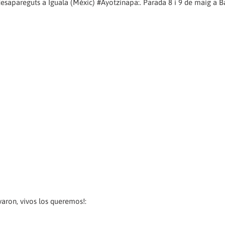
desapareguts a Iguala (Mèxic) #Ayotzinapa:. Parada 8 i 9 de maig a B
varon, vivos los queremos!: