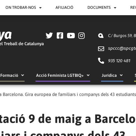
ON TROBAR-NOS
AFILIACIÓ
DOCUMENTS
RE
C/ Burgos 59, 
spccc@
spcgt
935 120 481
Formació
Acció Feminista LGTBIQ+
Jurídica
 Barcelona. Gira europea de familiars i companys dels 43 estudiants
tació 9 de maig a Barcelo
iars i companys dels 43