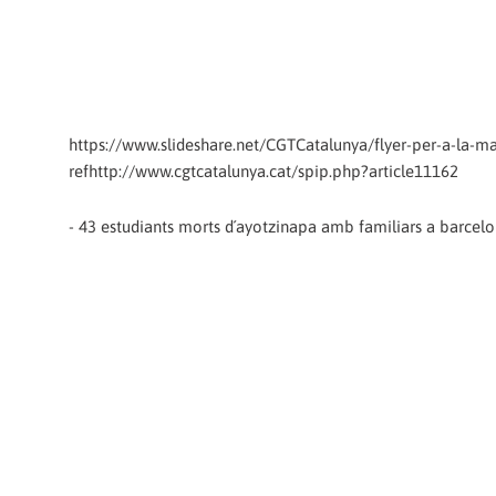
https://www.slideshare.net/CGTCatalunya/flyer-per-a-la-m
refhttp://www.cgtcatalunya.cat/spip.php?article11162
- 43 estudiants morts d´ayotzinapa amb familiars a barcelo