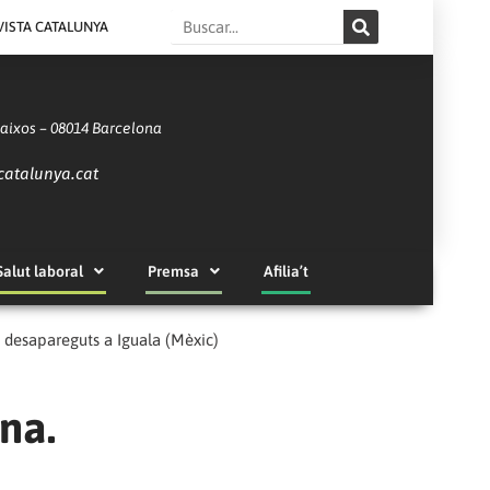
Search
VISTA CATALUNYA
Baixos – 08014 Barcelona
catalunya.cat
Salut laboral
Premsa
Afilia’t
 desapareguts a Iguala (Mèxic)
na.