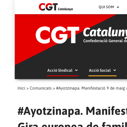
QUI SOM
Acció Sindical
Acció Social
Inici
>
Comunicats
>
#Ayotzinapa. Manifestació 9 de maig a
#Ayotzinapa. Manifes
Gira europea de famil