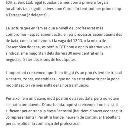
60% al Baix Llobregat (quedant a més com a primera força a
localitats tant significatives com Cornellà) i entrant per primer cop
a Tarragona (2 delegats)...
La lectura que en fem és que a nivell del professorat més
compromès –especialment actiu en els processos assemblearis des
de baix, com la interzones i la vaga del 12-13, o la mixta de
l’assemblea docent-, es perfila CGT com a opció alternativa al
sindicalisme majoritari dels darrers 30 anys centrat en la
negociació i les decisions de les cúpules.
L’important creixement que hem tingut és un procés lent de treball
a centres, zones, assemblees... que no ha estat afavorit per la poca
mobilització i va més enllà de la nostra afiliació.
Per això, fem un balanç molt positiu dels resultats, però no volem
ser autocomplaents. D’una banda, aquest creixement no ha estat
suficient per entrar a la Mesa Sectorial (hauríem d’haver aconseguit
35 representants). Per altra banda, haurem de continuar treballant
per consolidar la confiança del professorat.