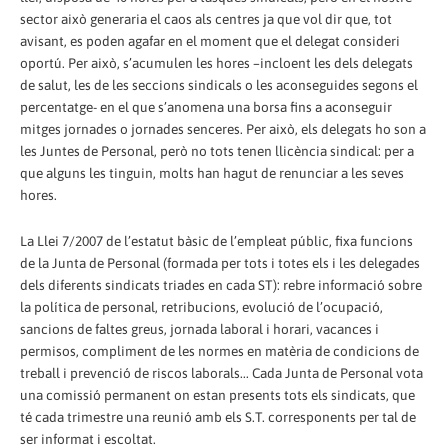
sector això generaria el caos als centres ja que vol dir que, tot
avisant, es poden agafar en el moment que el delegat consideri
oportú. Per això, s’acumulen les hores –incloent les dels delegats
de salut, les de les seccions sindicals o les aconseguides segons el
percentatge- en el que s’anomena una borsa fins a aconseguir
mitges jornades o jornades senceres. Per això, els delegats ho son a
les Juntes de Personal, però no tots tenen llicència sindical: per a
que alguns les tinguin, molts han hagut de renunciar a les seves
hores.
La Llei 7/2007 de l’estatut bàsic de l’empleat públic, fixa funcions
de la Junta de Personal (formada per tots i totes els i les delegades
dels diferents sindicats triades en cada ST): rebre informació sobre
la política de personal, retribucions, evolució de l’ocupació,
sancions de faltes greus, jornada laboral i horari, vacances i
permisos, compliment de les normes en matèria de condicions de
treball i prevenció de riscos laborals... Cada Junta de Personal vota
una comissió permanent on estan presents tots els sindicats, que
té cada trimestre una reunió amb els S.T. corresponents per tal de
ser informat i escoltat.