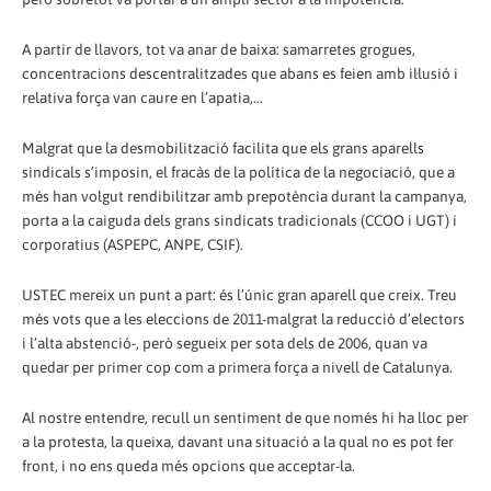
A partir de llavors, tot va anar de baixa: samarretes grogues,
concentracions descentralitzades que abans es feien amb il·lusió i
relativa força van caure en l’apatia,...
Malgrat que la desmobilització facilita que els grans aparells
sindicals s’imposin, el fracàs de la política de la negociació, que a
més han volgut rendibilitzar amb prepotència durant la campanya,
porta a la caiguda dels grans sindicats tradicionals (CCOO i UGT) i
corporatius (ASPEPC, ANPE, CSIF).
USTEC mereix un punt a part: és l’únic gran aparell que creix. Treu
més vots que a les eleccions de 2011-malgrat la reducció d’electors
i l’alta abstenció-, però segueix per sota dels de 2006, quan va
quedar per primer cop com a primera força a nivell de Catalunya.
Al nostre entendre, recull un sentiment de que només hi ha lloc per
a la protesta, la queixa, davant una situació a la qual no es pot fer
front, i no ens queda més opcions que acceptar-la.