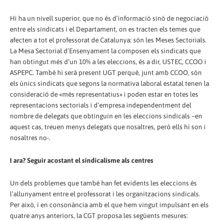
Hi ha un nivell superior, que no és d’informació sinó de negociació
entre els sindicats i el Departament, on es tracten els temes que
afecten a tot el professorat de Catalunya: són les Meses Sectorials.
La Mesa Sectorial d’Ensenyament la composen els sindicats que
han obtingut més d’un 10% a les eleccions, és a dir, USTEC, CCOO i
ASPEPC. També hi serà present UGT perquè, junt amb CCOO, són
els únics sindicats que segons la normativa laboral estatal tenen la
consideració de «més representatius» i poden estar en totes les
representacions sectorials i d’empresa independentment del
nombre de delegats que obtinguin en les eleccions sindicals –en
aquest cas, treuen menys delegats que nosaltres, però ells hi son i
nosaltres no-.
I ara? Seguir acostant el sindicalisme als centres
Un dels problemes que també han fet evidents les eleccions és
l’allunyament entre el professorat i les organitzacions sindicals.
Per això, i en consonància amb el que hem vingut impulsant en els
quatre anys anteriors, la CGT proposa les següents mesures: