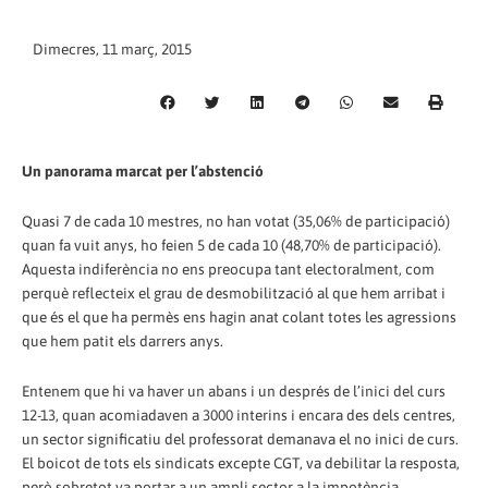
Dimecres, 11 març, 2015
Un panorama marcat per l’abstenció
Quasi 7 de cada 10 mestres, no han votat (35,06% de participació)
quan fa vuit anys, ho feien 5 de cada 10 (48,70% de participació).
Aquesta indiferència no ens preocupa tant electoralment, com
perquè reflecteix el grau de desmobilització al que hem arribat i
que és el que ha permès ens hagin anat colant totes les agressions
que hem patit els darrers anys.
Entenem que hi va haver un abans i un després de l’inici del curs
12-13, quan acomiadaven a 3000 interins i encara des dels centres,
un sector significatiu del professorat demanava el no inici de curs.
El boicot de tots els sindicats excepte CGT, va debilitar la resposta,
però sobretot va portar a un ampli sector a la impotència.