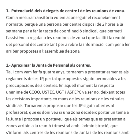
1.- Potenciació dels delegats de centre i de les reunions de zona.
Com a mesura transitòria volem aconseguir el reconeixement
normatiu perquè una persona per centre disposi de 2 hores a la
setmana per a fer la tasca de coordinació sindical, que permeti
l’assistència regular a les reunions de zona i que faciliti la reunió
del personal del centre tant per a rebre la informació, com per a fer
arribar propostes a l’assemblea de zona.
2.- Aproximar la Junta de Personal als centres.
Tal i com vam fer fa quatre anys, tornarem a presentar esmenes als
reglaments de les JP, per tal que aquestes siguin permeables a les
preocupacions dels centres. En aquell moment la resposta
unànime de CCOO, USTEC, UGT i ASPEPC va ser no, deixant totes
les decisions importants en mans de les reunions de les cúpules
sindicals. Tornarem a proposar que les JP siguin obertes al
professorat, que es doni veu si una zona decideix portar un tema a
la Junta i proposa un portaveu, que els temes que es presenten a
zones arribin a la reunió trimestral amb l’administració, que
s’informi als centres de les reunions de Junta i de les reunions amb