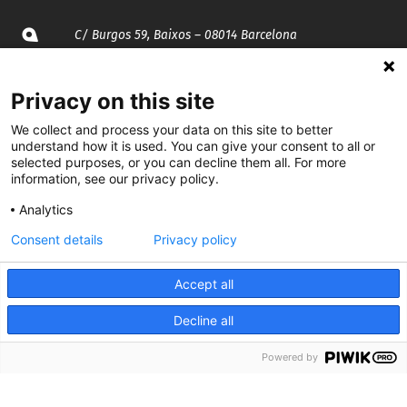
C/ Burgos 59, Baixos – 08014 Barcelona
spccc@
spcgtcatalunya.cat
Privacy on this site
935 120 481
We collect and process your data on this site to better
understand how it is used. You can give your consent to all or
selected purposes, or you can decline them all. For more
information, see our privacy policy.
@CGTCatalunya
Analytics
cgtcatalunya
Consent details
Privacy policy
CGTCatalunya
Accept all
cgtcatalunya
Decline all
Powered by
Desenvolupat per