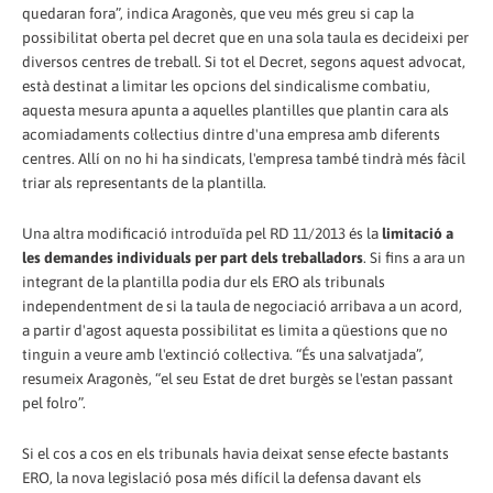
quedaran fora”, indica Aragonès, que veu més greu si cap la
possibilitat oberta pel decret que en una sola taula es decideixi per
diversos centres de treball. Si tot el Decret, segons aquest advocat,
està destinat a limitar les opcions del sindicalisme combatiu,
aquesta mesura apunta a aquelles plantilles que plantin cara als
acomiadaments col·lectius dintre d'una empresa amb diferents
centres. Allí on no hi ha sindicats, l'empresa també tindrà més fàcil
triar als representants de la plantilla.
Una altra modificació introduïda pel RD 11/2013 és la
limitació a
les demandes individuals per part dels treballadors
. Si fins a ara un
integrant de la plantilla podia dur els ERO als tribunals
independentment de si la taula de negociació arribava a un acord,
a partir d'agost aquesta possibilitat es limita a qüestions que no
tinguin a veure amb l'extinció col·lectiva. “És una salvatjada”,
resumeix Aragonès, “el seu Estat de dret burgès se l'estan passant
pel folro”.
Si el cos a cos en els tribunals havia deixat sense efecte bastants
ERO, la nova legislació posa més difícil la defensa davant els