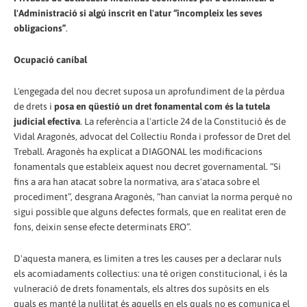
l'Administració si algú inscrit en l'atur “incompleix les seves
obligacions”
.
Ocupació caníbal
L'engegada del nou decret suposa un aprofundiment de la pèrdua
de drets i
posa en qüestió un dret fonamental com és la tutela
judicial efectiva
. La referència a l'article 24 de la Constitució és de
Vidal Aragonès, advocat del Col·lectiu Ronda i professor de Dret del
Treball. Ara­go­nès ha explicat a DIAGONAL les modificacions
fonamentals que estableix aquest nou decret governamental. “Si
fins a ara han atacat sobre la normativa, ara s'ataca sobre el
procediment”, desgrana Aragonès, “han canviat la norma perquè no
sigui possible que alguns defectes formals, que en realitat eren de
fons, deixin sense efecte determinats ERO”.
D'aquesta manera, es limiten a tres les causes per a declarar nuls
els acomiadaments col·lectius: una té origen constitucional, i és la
vulneració de drets fonamentals, els altres dos supòsits en els
quals es manté la nul·litat és aquells en els quals no es comunica el