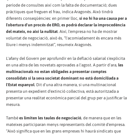
període de consultes així com la falta de documentació; dues
pràctiques que freguen el frau, indica Aragonès. Això tindrà
diferents conseqüències: en primer lloc,
si no hi ha una causa per a
l'obertura d'un procés de ERO, es podrà declarar la improcedència
del mateix, no així la nul·litat
. Així, l'empresa no ha de mostrar
voluntat de negociació, això és, “l'acomiadament és encara més
lliure i menys indemnitzat”, resumeix Aragonés.
L'afany del Govern per aprofundir en la deflació salarial s'explicita
en una altra de les novetats aprovades a l'agost. A partir d'ara,
les
multinacionals no estan obligades a presentar comptes
consolidats si la seva societat dominant no està domiciliada a
l'Estat espanyol
. Dit d'una altra manera, si una multinacional
presenta un expedient d'extinció col·lectiva, està autoritzada a
presentar una realitat econòmica parcial del grup per a justificar la
mesura.
També
es limiten les taules de negociació
, de manera que en les
mateixes participaran menys representants del comitè d'empresa.
“Això significa que en les grans empreses hi haurà sindicats que