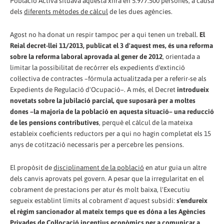
Població Activa situava aquesta xifra en 5.977.500 persones, a causa
dels
diferents mètodes de càlcul
de les dues agències.
Agost no ha donat un respir tampoc per a qui tenen un treball.
El
Reial decret-llei 11/2013, publicat el 3 d'aquest mes, és una reforma
sobre la reforma laboral aprovada al gener de 2012
, orientada a
limitar la possibilitat de recórrer els expedients d'extinció
col·lectiva de contractes –fórmula actualitzada per a referir-se als
Expedients de Regu­­lació d'Ocupació–. A més, el Decret
introdueix
novetats sobre la jubilació parcial, que suposarà per a moltes
dones –la majoria de la població en aquesta situació– una reducció
de les pensions contributives
, perquè el càlcul de la mateixa
estableix coeficients reductors per a qui no hagin completat els 15
anys de cotització necessaris per a percebre les pensions.
El propòsit de
disciplinament de la població
en atur guia un altre
dels canvis aprovats pel govern. A pesar que la irregularitat en el
cobrament de prestacions per atur és molt baixa, l'Executiu
segueix establint límits al cobrament d'aquest subsidi:
s'endureix
el règim sancionador al mateix temps que es dóna a les Agències
Privades de Col·locació incentius econòmics per a comunicar a