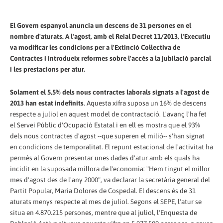
El Govern espanyol anuncia un descens de 31 persones en el
nombre d'aturats. A l'agost, amb el Reial Decret 11/2013, l'Executiu
va modificar les condicions per a l'Extinció Col·lectiva de
Contractes i introdueix reformes sobre l'accés a la jubilació parcial
i les prestacions per atur.
Solament el 5,5% dels nous contractes laborals signats a l'agost de
2013 han estat indefinits
. Aquesta xifra suposa un 16% de descens
respecte a juliol en aquest model de contractació. L'avanç l'ha fet
el Servei Públic d'Ocupació Estatal i en ell es mostra que el 93%
dels nous contractes d'agost --que superen el milió-- s'han signat
en condicions de temporalitat. El repunt estacional de l'activitat ha
permès al Govern presentar unes dades d'atur amb els quals ha
incidit en la suposada millora de l'economia: "Hem tingut el millor
mes d'agost des de l'any 2000", va declarar la secretària general del
Partit Popular, María Dolores de Cospedal. El descens és de 31
aturats menys respecte al mes de juliol. Segons el SEPE, l'atur se
situa en 4.870.215 persones, mentre que al juliol, l'Enquesta de