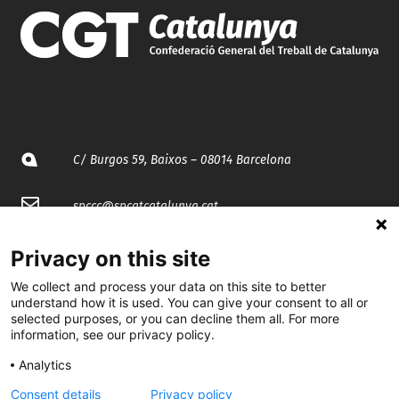
C/ Burgos 59, Baixos – 08014 Barcelona
spccc@
spcgtcatalunya.cat
935 120 481
Privacy on this site
We collect and process your data on this site to better
understand how it is used. You can give your consent to all or
@CGTCatalunya
selected purposes, or you can decline them all. For more
information, see our privacy policy.
cgtcatalunya
Analytics
CGTCatalunya
Consent details
Privacy policy