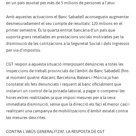
en un país assotat per més de 5 milions de persones a l’atur.
Amb aquestes actuacions el Banc Sabadell aconsegueix augmentar
desmesuradament el seu compte de resultats: 120 milions en el
primer semestre. És la quarta entitat bancària d’un país que
suporta grans retallades en prestacions socials motivades per la
disminució de les cotitzacions a la Seguretat Social i dels ingressos
per via d’impostos.
CGT respon a aquesta situació interposant denúncies a totes les
inspeccions de treball provincials de l’àmbit de Banc Sabadell (fins
al moment quatre: Alacant, Barcelona, Balears i Múrcia ja han
constatat els fets denunciats i requerit al banc oficialment que
instaruri un control de la jornada laboral, a pagar o compensi les
hores extres realitzades ja que imposi mesures per a la seva
immediata disminució, sense que la direcció els faci el menor cas) i
realitzant una campanya de mobilitzacions d’àmbit estatal contra
les mesures descrites.
CONTRA L’ABÚS GENERALITZAT, LA RESPOSTA DE CGT