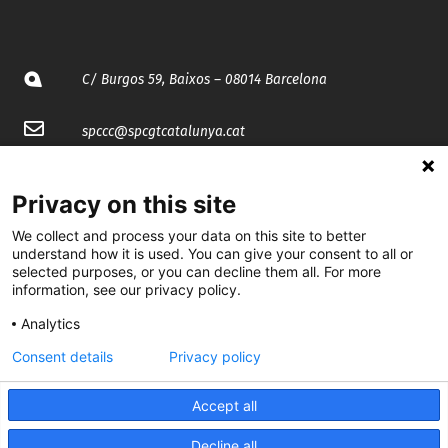
C/ Burgos 59, Baixos – 08014 Barcelona
spccc@
spcgtcatalunya.cat
935 120 481
Privacy on this site
We collect and process your data on this site to better
@CGTCatalunya
understand how it is used. You can give your consent to all or
selected purposes, or you can decline them all. For more
cgtcatalunya
information, see our privacy policy.
CGTCatalunya
Analytics
cgtcatalunya
Consent details
Privacy policy
Accept all
Desenvolupat per
Decline all