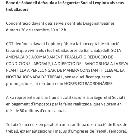
Banc de Sabadell defrauda a la Seguretat Social i explota als seus
treballadors
Concentració davant dels serveis centrals Diagonal/Balmes:
dimarts 30 de setembre, 10 a 12 h.
CGT denúncia davant l’opinió pública la inacceptable situació
laboral que vivim els i les treballadores de Banc Sabadell: SOTA
AMENAÇA DE ACOMIADAMENT, TRASLLAT O REDUCCIÓ DE
CONDICIONS LABORALS, LA DIRECCIÓ DEL BANC OBLIGA A LA SEVA
PLANTILLA A PERLLONGAR, DE MANERA CONSTANT I IL·LEGAL, LA
NOSTRA JORNADA DE TREBALL, sense qualificar aquestes
prolongacions, ni retribuir com HORES EXTRAORDINÀRIES.
Això representa un clar frau en cotitzacions a la Seguretat Social i
en pagament d’impostos per la feina realitzada, que valorem en
més de 50 milions d’euros anuals.
Tot això succeeix en paral·lel a una contínua destrucció de llocs de
treball, externalitzacions i mal ús d’Empreses de Treball Temporal,