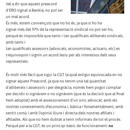
Val a dir que aquest preacord
d'ERO signat a Bankia, no pot ser
un mal acord.
És més, estem convençuts que no ho és, ja que si ho ha
signat més del 97% de la representació sindical no pot ser-ho,
perquè és impossible que tants i tan qualificats alliberats sindicals,
amb tants i
tan qualificats assessors (advocats, economistes, actuaris, etc) es
s'equivoquin i signin un acord lesiu per als interessos dels seus
representats.
És molt més fàcil que sigui la CGT la qual estigui equivocada en no
signar aquest Preacord, ja que no tenim una tal quantitat
d'alliberats i assessors i per desgràcia, només hem pogut comptar
per decidir si signàvem o no signàvem (que és la decisió que al final
hem adoptat) amb el assessorament d'un únic advocat, amb els
nostres coneixements d'economia i, bàsica i fonamentalment, amb
sentit comú i amb l'opinió lliure i directa dels nostres afiliats i
afiliades. Als que no hem dubtat a tenir informats de tot el procés.
Perquè per a la CGT, és un principi bàsic de funcionament:
no