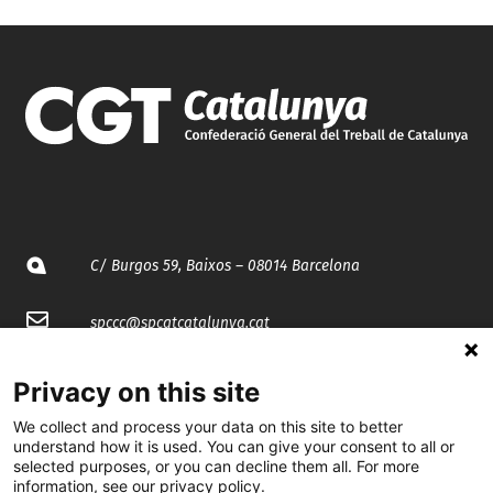
C/ Burgos 59, Baixos – 08014 Barcelona
spccc@
spcgtcatalunya.cat
935 120 481
Privacy on this site
We collect and process your data on this site to better
@CGTCatalunya
understand how it is used. You can give your consent to all or
selected purposes, or you can decline them all. For more
information, see our privacy policy.
cgtcatalunya