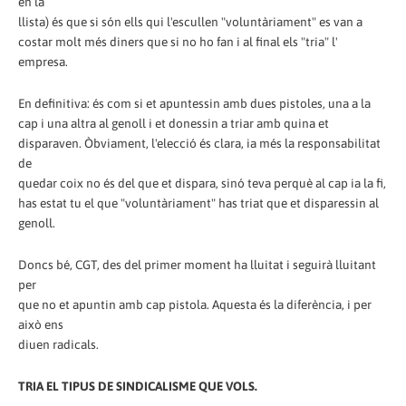
en la
llista) és que si són ells qui l'escullen "voluntàriament" es van a
costar molt més diners que si no ho fan i al final els "tria" l'
empresa.
En definitiva: és com si et apuntessin amb dues pistoles, una a la
cap i una altra al genoll i et donessin a triar amb quina et
disparaven. Òbviament, l'elecció és clara, ia més la responsabilitat
de
quedar coix no és del que et dispara, sinó teva perquè al cap ia la fi,
has estat tu el que "voluntàriament" has triat que et disparessin al
genoll.
Doncs bé, CGT, des del primer moment ha lluitat i seguirà lluitant
per
que no et apuntin amb cap pistola. Aquesta és la diferència, i per
això ens
diuen radicals.
TRIA EL TIPUS DE SINDICALISME QUE VOLS.