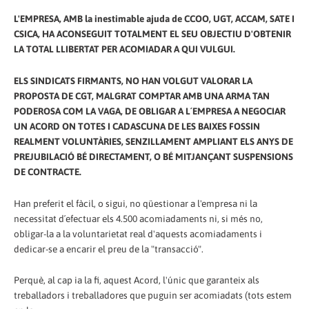
L'EMPRESA, AMB la inestimable ajuda de CCOO, UGT, ACCAM, SATE I
CSICA, HA ACONSEGUIT TOTALMENT EL SEU OBJECTIU D'OBTENIR
LA TOTAL LLIBERTAT PER ACOMIADAR A QUI VULGUI.
ELS SINDICATS FIRMANTS, NO HAN VOLGUT VALORAR LA
PROPOSTA DE CGT, MALGRAT COMPTAR AMB UNA ARMA TAN
PODEROSA COM LA VAGA, DE OBLIGAR A L´EMPRESA A NEGOCIAR
UN ACORD ON TOTES I CADASCUNA DE LES BAIXES FOSSIN
REALMENT VOLUNTÀRIES, SENZILLAMENT AMPLIANT ELS ANYS DE
PREJUBILACIÓ BÉ DIRECTAMENT, O BÉ MITJANÇANT SUSPENSIONS
DE CONTRACTE.
Han preferit el fàcil, o sigui, no qüestionar a l'empresa ni la
necessitat d´efectuar els 4.500 acomiadaments ni, si més no,
obligar-la a la voluntarietat real d'aquests acomiadaments i
dedicar-se a encarir el preu de la "transacció".
Perquè, al cap ia la fi, aquest Acord, l'únic que garanteix als
treballadors i treballadores que puguin ser acomiadats (tots estem