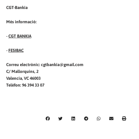
CGT-Bankia
Més informació:
-
CGT BANKIA
-
FESIBAC
Correu electrònic: cgtbankia@gmail.com
C/ Mallorquins, 2
Valencia, VC 46003
Telèfon: 96 394 33 07