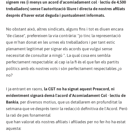
signem res (i menys un acord d'acomiadament col · lectiu de 4.500
treballadors) sense l'autorització lliure i directa de nostres afiliats
després d'haver estat deguda i puntualment informats.
No obstant això, altres sindicats, alguns fins i tot es diuen encara
"de classe", prefereixen la via contrària: "jo tinc la representació
que m'han donat en les urnes els treballadors i per tant estic
plenament legitimat per signar els acords que vulgui sense
necessitat de consultar a ningú ". La qual cosa ens sembla
perfectament respectable: al cap ia la fi és el que fan els partits
polítics amb els nostres vots i són perfectament respectables ¿o
no?
I ja entrant en raons,
la CGT no ha signat aquest Preacord, ni
evidentment signarà demà l'acord d'Acomiadament Col · lectiu de
Bankia
, per diversos motius, que us detallarem en profunditat la
setmana que ve després tenir la redacció definitiva de l'Acord. Però
la raó de pes fonamental
que han valorat els nostres afiliats i afiliades per no fer-ho ha estat
aquesta: