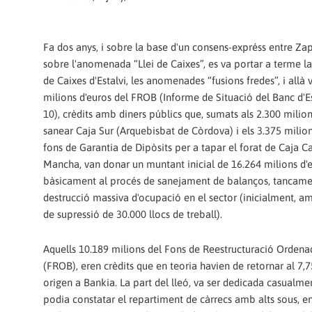
Fa dos anys, i sobre la base d'un consens-expréss entre Za
sobre l'anomenada “Llei de Caixes”, es va portar a terme l
de Caixes d'Estalvi, les anomenades “fusions fredes”, i allà 
milions d'euros del FROB (Informe de Situació del Banc d'E
10), crèdits amb diners públics que, sumats als 2.300 milion
sanear Caja Sur (Arquebisbat de Còrdova) i els 3.375 milion
fons de Garantia de Dipòsits per a tapar el forat de Caja Ca
Mancha, van donar un muntant inicial de 16.264 milions d'e
bàsicament al procés de sanejament de balanços, tancament
destrucció massiva d'ocupació en el sector (inicialment, a
de supressió de 30.000 llocs de treball).
Aquells 10.189 milions del Fons de Reestructuració Ordena
(FROB), eren crèdits que en teoria havien de retornar al 7,7
origen a Bankia. La part del lleó, va ser dedicada casualmen
podia constatar el repartiment de càrrecs amb alts sous, ent