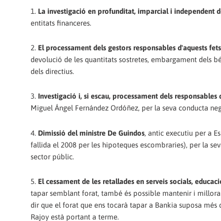
1.
La investigació en profunditat, imparcial i independent d
entitats financeres.
2.
El processament dels gestors responsables d'aquests fets
devolució de les quantitats sostretes, embargament dels béns
dels directius.
3.
Investigació i, si escau, processament dels responsables 
Miguel Ángel Fernández Ordóñez, per la seva conducta negli
4.
Dimissió del ministre De Guindos
, antic executiu per a 
fallida el 2008 per les hipoteques escombraries), per la se
sector públic.
5.
El cessament de les retallades en serveis socials, educació
tapar semblant forat, també és possible mantenir i millorar 
dir que el forat que ens tocarà tapar a Bankia suposa més d
Rajoy està portant a terme.