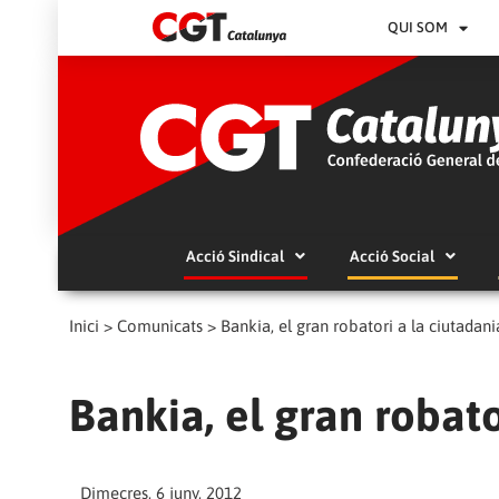
QUI SOM
Acció Sindical
Acció Social
Inici
>
Comunicats
>
Bankia, el gran robatori a la ciutadani
Bankia, el gran robato
Dimecres, 6 juny, 2012