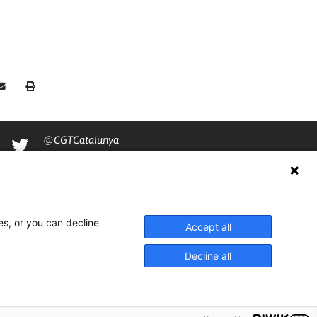
@CGTCatalunya
cgtcatalunya
CGTCatalunya
cgtcatalunya
es, or you can decline
Accept all
Decline all