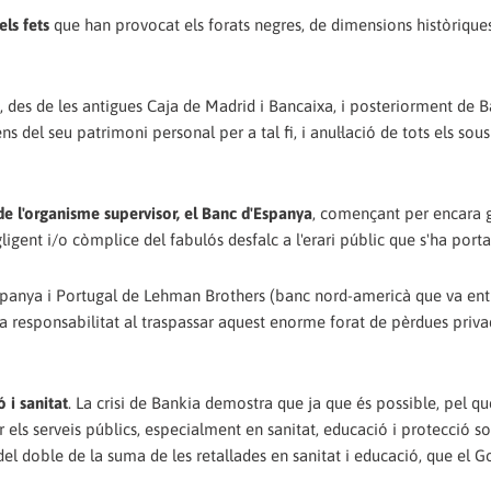
els fets
que han provocat els forats negres, de dimensions històriques
, des de les antigues Caja de Madrid i Bancaixa, i posteriorment de 
 del seu patrimoni personal per a tal fi, i anul·lació de tots els sous
de l'organisme supervisor, el Banc d'Espanya
, començant per encara 
gent i/o còmplice del fabulós desfalc a l'erari públic que s'ha porta
Espanya i Portugal de Lehman Brothers (banc nord-americà que va ent
va responsabilitat al traspassar aquest enorme forat de pèrdues priva
 i sanitat
. La crisi de Bankia demostra que ja que és possible, pel q
els serveis públics, especialment en sanitat, educació i protecció soc
el doble de la suma de les retallades en sanitat i educació, que el G