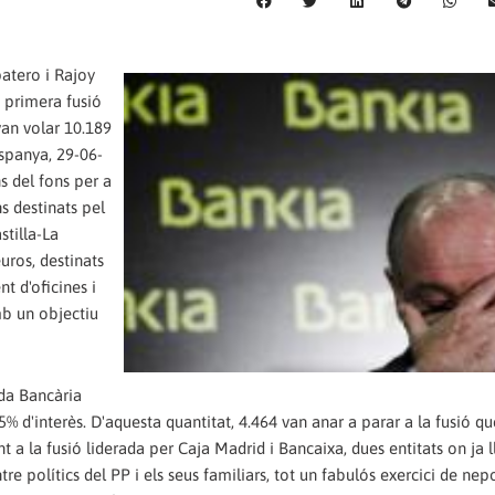
patero i Rajoy
a primera fusió
van volar 10.189
spanya, 29-06-
s del fons per a
s destinats pel
stilla-La
uros, destinats
 d'oficines i
mb un objectiu
da Bancària
5% d'interès. D'aquesta quantitat, 4.464 van anar a parar a la fusió q
t a la fusió liderada per Caja Madrid i Bancaixa, dues entitats on ja l
re polítics del PP i els seus familiars, tot un fabulós exercici de nep