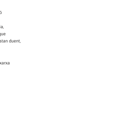
ió
a,
que
stan duent,
 xarxa