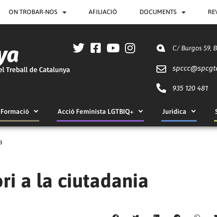
ON TROBAR-NOS
AFILIACIÓ
DOCUMENTS
RE
C/ Burgos 59, 
spccc@
spcgt
935 120 481
Formació
Acció Feminista LGTBIQ+
Jurídica
a
ri a la ciutadania