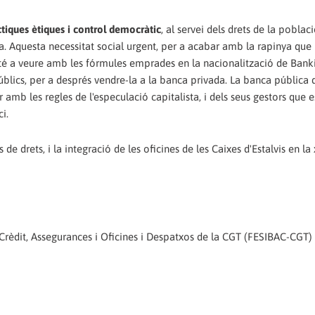
ctiques ètiques i control democràtic
, al servei dels drets de la poblac
a. Aquesta necessitat social urgent, per a acabar amb la rapinya que
 té a veure amb les fórmules emprades en la nacionalització de Banki
úblics, per a després vendre-la a la banca privada. La banca pública 
 amb les regles de l'especulació capitalista, i dels seus gestors que e
i.
 de drets, i la integració de les oficines de les Caixes d'Estalvis en la
e Crèdit, Assegurances i Oficines i Despatxos de la CGT (FESIBAC-CGT)