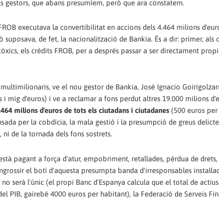
dels gestors, que abans presumíem, però que ara constatem.
ROB executava la convertibilitat en accions dels 4.464 milions d'eur
ò suposava, de fet, la nacionalització de Bankia. És a dir: primer, als 
tòxics, els crèdits FROB, per a després passar a ser directament propi
multimilionaris, ve el nou gestor de Bankia, José Ignacio Goirigolzarr
s i mig d'euros) i ve a reclamar a fons perdut altres 19.000 milions d'
64 milions d'euros de tots els ciutadans i ciutadanes
(500 euros per
nsada per la cobdícia, la mala gestió i la presumpció de greus delicte
ni de la tornada dels fons sostrets.
està pagant a força d'atur, empobriment, retallades, pèrdua de drets,
 engrossir el botí d'aquesta presumpta banda d'irresponsables instal·la
no serà l'únic (el propi Banc d'Espanya calcula que el total de actius
 del PIB, gairebé 4000 euros per habitant), la Federació de Serveis Fi