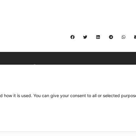
C/ Burgos 59, Baixos – 08014 Barcelona
spccc@
spcgtcatalunya.cat
d how it is used. You can give your consent to all or selected purpos
935 120 481
Desenvolupat per