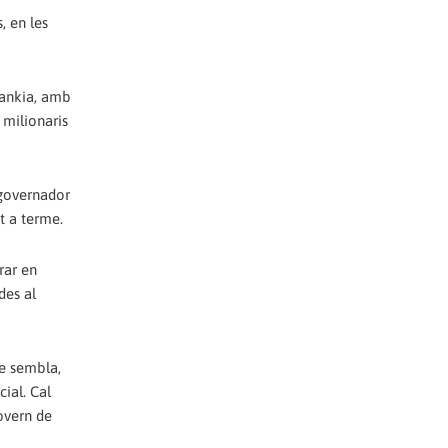
, en les
Bankia, amb
 milionaris
governador
t a terme.
rar en
des al
ue sembla,
ial. Cal
overn de