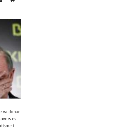
ue va donar
lavors es
otisme i