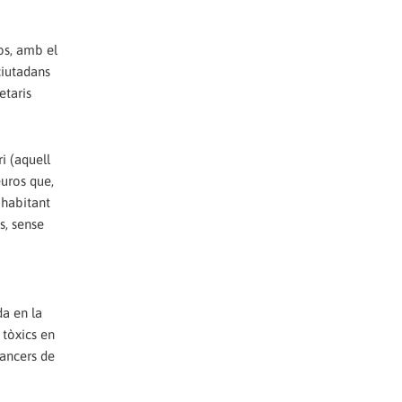
os, amb el
ciutadans
etaris
i (aquell
euros que,
 habitant
s, sense
da en la
 tòxics en
nancers de