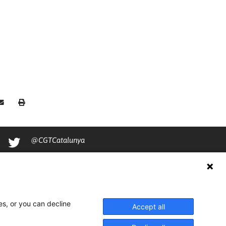
@CGTCatalunya
cgtcatalunya
CGTCatalunya
cgtcatalunya
es, or you can decline
Accept all