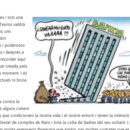
es i tots una
d’euros valdrà
ic uns
tiri
s i poderosos
s i després a
 recordar aquí
lar creada pels
eu moment. I és
ctuals ni bona
 contra la
ue alguns creiem
s que condicionen la nostra vida i el nostre entorn i tenen la intenció
 l'estat de comptes de Rato i tota la colla de lladres del seu voltant. I
er molta enginyeria financera que gastin, per moltes corbates que es