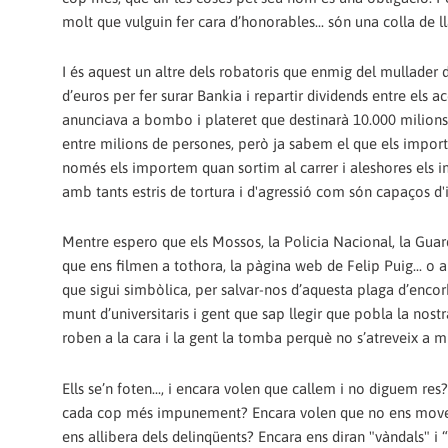
molt que vulguin fer cara d’honorables... són una colla de ll
I és aquest un altre dels robatoris que enmig del mullader de
d’euros per fer surar Bankia i repartir dividends entre els a
anunciava a bombo i plateret que destinarà 10.000 milions d
entre milions de persones, però ja sabem el que els importe
només els importem quan sortim al carrer i aleshores els i
amb tants estris de tortura i d'agressió com són capaços d'
Mentre espero que els Mossos, la Policia Nacional, la Guard
que ens filmen a tothora, la pàgina web de Felip Puig... o 
que sigui simbòlica, per salvar-nos d’aquesta plaga d’encor
munt d’universitaris i gent que sap llegir que pobla la nost
roben a la cara i la gent la tomba perquè no s’atreveix a mir
Ells se’n foten..., i encara volen que callem i no diguem res
cada cop més impunement? Encara volen que no ens movem 
ens allibera dels delinqüents? Encara ens diran "vàndals" i 