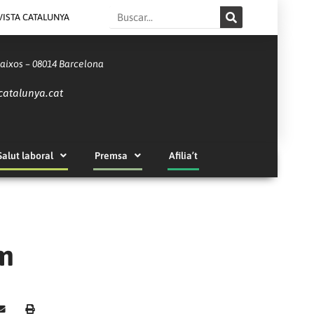
Search
VISTA CATALUNYA
Baixos – 08014 Barcelona
catalunya.cat
Salut laboral
Premsa
Afilia’t
om