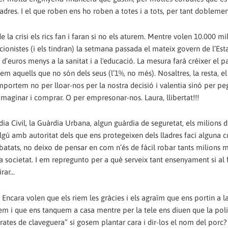
adres. I el que roben ens ho roben a totes i a tots, per tant doblemen
 la crisi els rics fan i faran si no els aturem. Mentre volen 10.000 mi
ccionistes (i els tindran) la setmana passada el mateix govern de l’Est
’euros menys a la sanitat i a l'educació. La mesura farà créixer el 
m aquells que no són dels seus (l’1%, no més). Nosaltres, la resta, el
mportem no per lloar-nos per la nostra decisió i valentia sinó per pe
imaginar i comprar. O per empresonar-nos. Laura, llibertat!!!
ia Civil, la Guàrdia Urbana, algun guàrdia de seguretat, els milions
algú amb autoritat dels que ens protegeixen dels lladres faci alguna c
batats, no deixo de pensar en com n’és de fàcil robar tants milions m
ra societat. I em repregunto per a què serveix tant ensenyament si al 
ar...
? Encara volen que els riem les gràcies i els agraïm que ens portin a l
i que ens tanquem a casa mentre per la tele ens diuen que la poli
“rates de claveguera” si gosem plantar cara i dir-los el nom del porc?