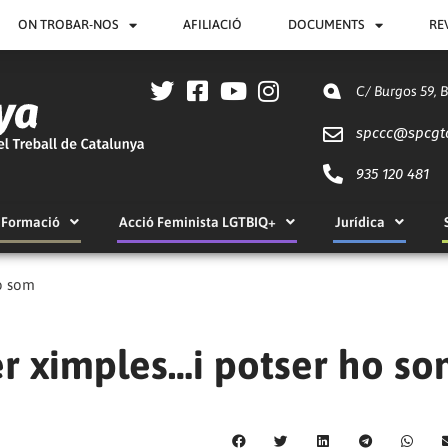
ON TROBAR-NOS
AFILIACIÓ
DOCUMENTS
RE
C/ Burgos 59, 
spccc@
spcgt
935 120 481
Formació
Acció Feminista LGTBIQ+
Jurídica
ho som
er ximples…i potser ho s