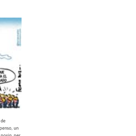
 de
 penso, un
 posin, per