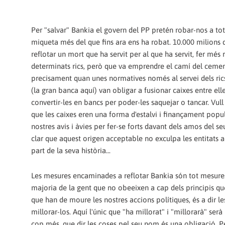
Per "salvar" Bankia el govern del PP pretén robar-nos a tot
miqueta més del que fins ara ens ha robat. 10.000 milions 
reflotar un mort que ha servit per al que ha servit, fer més r
determinats rics, però que va emprendre el camí del cemen
precisament quan unes normatives només al servei dels ric
(la gran banca aquí) van obligar a fusionar caixes entre elle
convertir-les en bancs per poder-les saquejar o tancar. Vull
que les caixes eren una forma d'estalvi i finançament popu
nostres avis i àvies per fer-se forts davant dels amos del s
clar que aquest origen acceptable no exculpa les entitats a
part de la seva història...
Les mesures encaminades a reflotar Bankia són tot mesures
majoria de la gent que no obeeixen a cap dels principis q
que han de moure les nostres accions polítiques, és a dir le
millorar-los. Aquí l'únic que "ha millorat" i "millorarà" serà
cop més, que dir les coses pel seu nom és una obligació. P