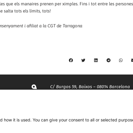
lles que els manaires prenen per ximples. Fins i tot entre les persones
 salta tots els límits, tots!
'ensenyament i afiliat a la CGT de Tarragona
C/ Burgos 59, Baixos – 08014 Barcelona
spccc@
spcgtcatalunya.cat
d how it is used. You can give your consent to all or selected purpos
935 120 481