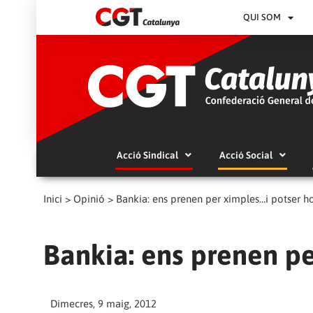
QUI SOM
Acció Sindical
Acció Social
Inici
>
Opinió
>
Bankia: ens prenen per ximples…i potser 
Bankia: ens prenen p
Dimecres, 9 maig, 2012