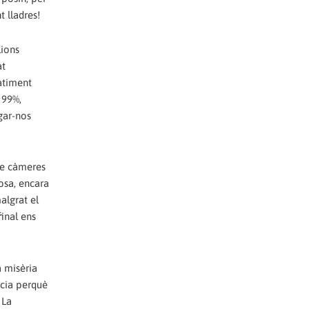
t lladres!
lions
at
patiment
 99%,
gar-nos
 de càmeres
osa, encara
algrat el
final ens
a misèria
cia perquè
 La