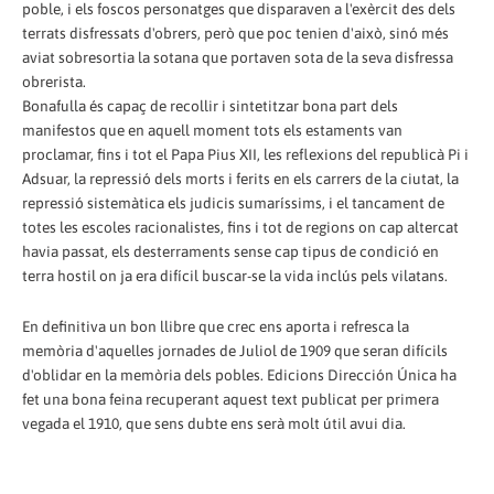
poble, i els foscos personatges que disparaven a l'exèrcit des dels
terrats disfressats d'obrers, però que poc tenien d'això, sinó més
aviat sobresortia la sotana que portaven sota de la seva disfressa
obrerista.
Bonafulla és capaç de recollir i sintetitzar bona part dels
manifestos que en aquell moment tots els estaments van
proclamar, fins i tot el Papa Pius XII, les reflexions del republicà Pi i
Adsuar, la repressió dels morts i ferits en els carrers de la ciutat, la
repressió sistemàtica els judicis sumaríssims, i el tancament de
totes les escoles racionalistes, fins i tot de regions on cap altercat
havia passat, els desterraments sense cap tipus de condició en
terra hostil on ja era difícil buscar-se la vida inclús pels vilatans.
En definitiva un bon llibre que crec ens aporta i refresca la
memòria d'aquelles jornades de Juliol de 1909 que seran difícils
d'oblidar en la memòria dels pobles. Edicions Dirección Única ha
fet una bona feina recuperant aquest text publicat per primera
vegada el 1910, que sens dubte ens serà molt útil avui dia.