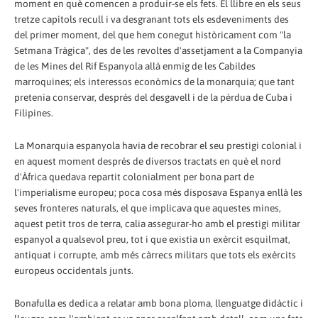
moment en què comencen a produir-se els fets. El llibre en els seus
tretze capítols recull i va desgranant tots els esdeveniments des
del primer moment, del que hem conegut històricament com "la
Setmana Tràgica", des de les revoltes d'assetjament a la Companyia
de les Mines del Rif Espanyola allà enmig de les Cabildes
marroquines; els interessos econòmics de la monarquia; que tant
pretenia conservar, després del desgavell i de la pèrdua de Cuba i
Filipines.
La Monarquia espanyola havia de recobrar el seu prestigi colonial i
en aquest moment després de diversos tractats en què el nord
d'Àfrica quedava repartit colonialment per bona part de
l'imperialisme europeu; poca cosa més disposava Espanya enllà les
seves fronteres naturals, el que implicava que aquestes mines,
aquest petit tros de terra, calia assegurar-ho amb el prestigi militar
espanyol a qualsevol preu, tot i que existia un exèrcit esquilmat,
antiquat i corrupte, amb més càrrecs militars que tots els exèrcits
europeus occidentals junts.
Bonafulla es dedica a relatar amb bona ploma, llenguatge didàctic i