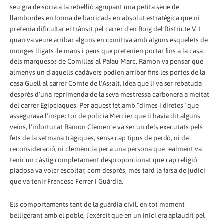
seu gra de sorra a la rebel·lió agrupant una petita sèrie de
llambordes en forma de barricada en absolut estratègica que ni
pretenia dificultar el trànsit pel carrer d'en Roig del Districte V. I
quan va veure arribar alguns en comitiva amb alguns esquelets de
monges lligats de mans i peus que pretenien portar fins a la casa
dels marquesos de Comillas al Palau Marc, Ramon va pensar que
almenys un d'aquells cadàvers podien arribar fins les portes de la
casa Guell al carrer Comte de l'Assalt, idea que li va ser rebatuda
després d'una reprimenda de la seva mestressa carbonera a meitat
del carrer Egipcíaques. Per aquest fet amb “dimes i diretes” que
assegurava l'inspector de policia Mercier que li havia dit alguns
veïns, l'infortunat Ramon Clemente va ser un dels executats pels
fets de la setmana tràgiques, sense cap tipus de perdó, ni de
reconsideració, ni clemència per a una persona que realment va
tenir un càstig completament desproporcionat que cap religió
piadosa va voler escoltar, com després, més tard la farsa de judici
que va tenir Francesc Ferrer i Guàrdia.
Els comportaments tant de la guàrdia civil, en tot moment
bel·ligerant amb el poble, l'exèrcit que en un inici era aplaudit pel