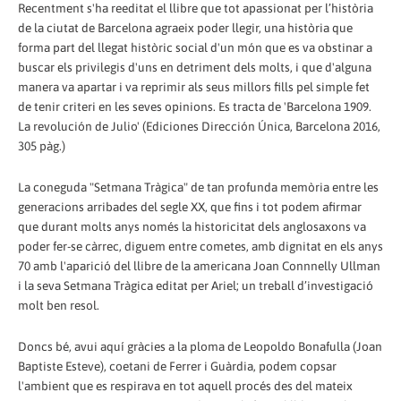
Recentment s'ha reeditat el llibre que tot apassionat per l’història
de la ciutat de Barcelona agraeix poder llegir, una història que
forma part del llegat històric social d'un món que es va obstinar a
buscar els privilegis d'uns en detriment dels molts, i que d'alguna
manera va apartar i va reprimir als seus millors fills pel simple fet
de tenir criteri en les seves opinions. Es tracta de 'Barcelona 1909.
La revolución de Julio' (Ediciones Dirección Única, Barcelona 2016,
305 pàg.)
La coneguda "Setmana Tràgica" de tan profunda memòria entre les
generacions arribades del segle XX, que fins i tot podem afirmar
que durant molts anys només la historicitat dels anglosaxons va
poder fer-se càrrec, diguem entre cometes, amb dignitat en els anys
70 amb l'aparició del llibre de la americana Joan Connnelly Ullman
i la seva Setmana Tràgica editat per Ariel; un treball d’investigació
molt ben resol.
Doncs bé, avui aquí gràcies a la ploma de Leopoldo Bonafulla (Joan
Baptiste Esteve), coetani de Ferrer i Guàrdia, podem copsar
l'ambient que es respirava en tot aquell procés des del mateix