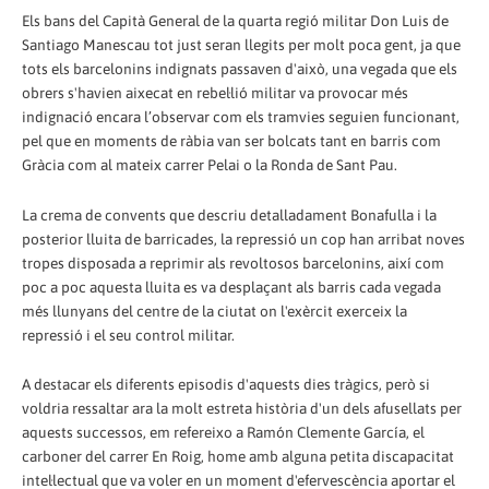
Els bans del Capità General de la quarta regió militar Don Luis de
Santiago Manescau tot just seran llegits per molt poca gent, ja que
tots els barcelonins indignats passaven d'això, una vegada que els
obrers s'havien aixecat en rebel·lió militar va provocar més
indignació encara l’observar com els tramvies seguien funcionant,
pel que en moments de ràbia van ser bolcats tant en barris com
Gràcia com al mateix carrer Pelai o la Ronda de Sant Pau.
La crema de convents que descriu detalladament Bonafulla i la
posterior lluita de barricades, la repressió un cop han arribat noves
tropes disposada a reprimir als revoltosos barcelonins, així com
poc a poc aquesta lluita es va desplaçant als barris cada vegada
més llunyans del centre de la ciutat on l'exèrcit exerceix la
repressió i el seu control militar.
A destacar els diferents episodis d'aquests dies tràgics, però si
voldria ressaltar ara la molt estreta història d'un dels afusellats per
aquests successos, em refereixo a Ramón Clemente García, el
carboner del carrer En Roig, home amb alguna petita discapacitat
intel·lectual que va voler en un moment d'efervescència aportar el