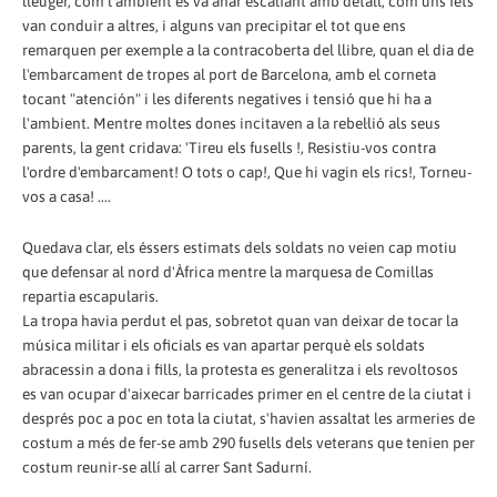
lleuger, com l'ambient es va anar escalfant amb detall, com uns fets
van conduir a altres, i alguns van precipitar el tot que ens
remarquen per exemple a la contracoberta del llibre, quan el dia de
l'embarcament de tropes al port de Barcelona, amb el corneta
tocant "atención" i les diferents negatives i tensió que hi ha a
l'ambient. Mentre moltes dones incitaven a la rebel·lió als seus
parents, la gent cridava: 'Tireu els fusells !, Resistiu-vos contra
l'ordre d'embarcament! O tots o cap!, Que hi vagin els rics!, Torneu-
vos a casa! ....
Quedava clar, els éssers estimats dels soldats no veien cap motiu
que defensar al nord d'Àfrica mentre la marquesa de Comillas
repartia escapularis.
La tropa havia perdut el pas, sobretot quan van deixar de tocar la
música militar i els oficials es van apartar perquè els soldats
abracessin a dona i fills, la protesta es generalitza i els revoltosos
es van ocupar d'aixecar barricades primer en el centre de la ciutat i
després poc a poc en tota la ciutat, s'havien assaltat les armeries de
costum a més de fer-se amb 290 fusells dels veterans que tenien per
costum reunir-se allí al carrer Sant Sadurní.