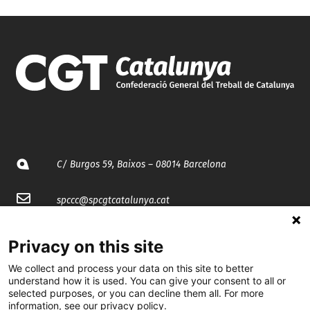
C/ Burgos 59, Baixos – 08014 Barcelona
spccc@
spcgtcatalunya.cat
935 120 481
Privacy on this site
We collect and process your data on this site to better
@CGTCatalunya
understand how it is used. You can give your consent to all or
selected purposes, or you can decline them all. For more
cgtcatalunya
information, see our privacy policy.