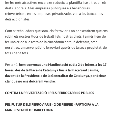
fer-les més atractives encara es redueix la plantilla i se li treuen els
drets laborals. A les empreses públiques els beneficis es
reinverteixen, en les empreses privatitzades van a les butxaques
dels accionistes.
Com a treballadors que som, els ferroviaris no consentirem que ens
robin els nostres llocs de treball i els nostres drets, i a més hem de
fer una crida a la resta de la ciutadania perquè defensin, amb
nosaltres, un servei públic ferroviari que és de la seva propietat, de
tots i per a tots.
Per això,
hem convocat una Manifestació el dia 2 de febrer, a les 17
hores, des de la Plaça de Catalunya fins a la Plaça Sant Jaume,
davant de la Presidència de la Generalitat de Catalunya, per deixar
clar que no ens deixarem vendre.
CONTRA LA PRIVATITZACIÓ I PELS FERROCARRILS PÚBLICS
PEL FUTUR DELS FERROVIARIS - 2 DE FEBRER - PARTICIPA A LA
MANIFESTACIÓ DE BARCELONA