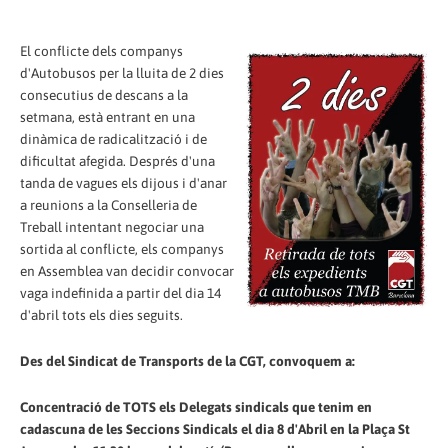
El conflicte dels companys
d'Autobusos per la lluita de 2 dies
consecutius de descans a la
setmana, està entrant en una
dinàmica de radicalització i de
dificultat afegida. Després d'una
tanda de vagues els dijous i d'anar
a reunions a la Conselleria de
Treball intentant negociar una
sortida al conflicte, els companys
en Assemblea van decidir convocar
vaga indefinida a partir del dia 14
d'abril tots els dies seguits.
Des del Sindicat de Transports de la CGT, convoquem a:
Concentració de TOTS els Delegats sindicals que tenim en
cadascuna de les Seccions Sindicals el dia 8 d'Abril en la Plaça St