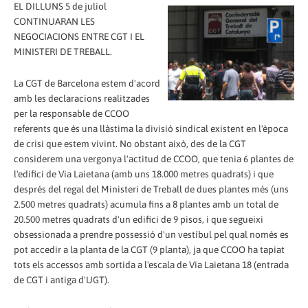
EL DILLUNS 5 de juliol
CONTINUARAN LES
NEGOCIACIONS ENTRE CGT I EL
MINISTERI DE TREBALL.
La CGT de Barcelona estem d'acord
amb les declaracions realitzades
per la responsable de CCOO
referents que és una llàstima la divisió sindical existent en l'època
de crisi que estem vivint. No obstant això, des de la CGT
considerem una vergonya l'actitud de CCOO, que tenia 6 plantes de
l'edifici de Via Laietana (amb uns 18.000 metres quadrats) i que
després del regal del Ministeri de Treball de dues plantes més (uns
2.500 metres quadrats) acumula fins a 8 plantes amb un total de
20.500 metres quadrats d'un edifici de 9 pisos, i que segueixi
obsessionada a prendre possessió d'un vestíbul pel qual només es
pot accedir a la planta de la CGT (9 planta), ja que CCOO ha tapiat
tots els accessos amb sortida a l'escala de Via Laietana 18 (entrada
de CGT i antiga d'UGT).