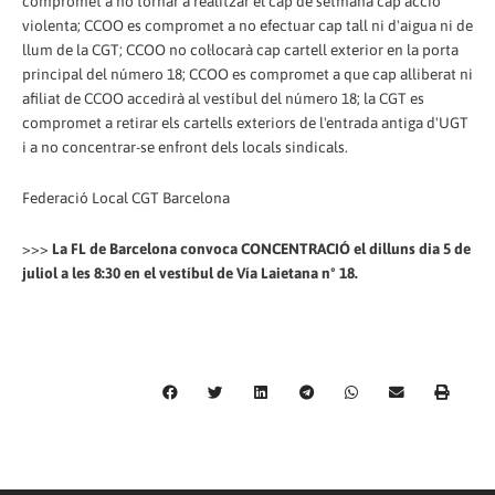
compromet a no tornar a realitzar el cap de setmana cap acció
violenta; CCOO es compromet a no efectuar cap tall ni d'aigua ni de
llum de la CGT; CCOO no col·locarà cap cartell exterior en la porta
principal del número 18; CCOO es compromet a que cap alliberat ni
afiliat de CCOO accedirà al vestíbul del número 18; la CGT es
compromet a retirar els cartells exteriors de l'entrada antiga d'UGT
i a no concentrar-se enfront dels locals sindicals.
Federació Local CGT Barcelona
>>>
La FL de Barcelona convoca CONCENTRACIÓ el dilluns dia 5 de
juliol a les 8:30 en el vestíbul de Vía Laietana nº 18.