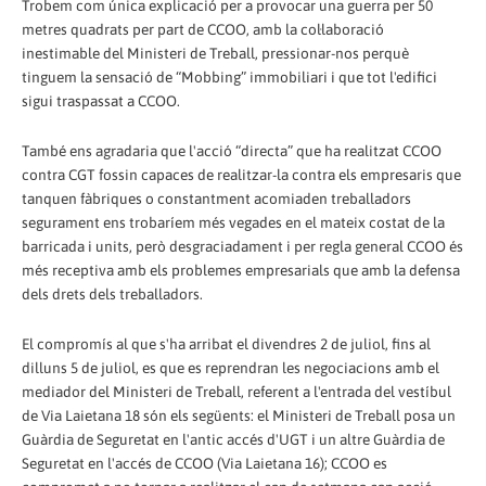
Trobem com única explicació per a provocar una guerra per 50
metres quadrats per part de CCOO, amb la col·laboració
inestimable del Ministeri de Treball, pressionar-nos perquè
tinguem la sensació de “Mobbing” immobiliari i que tot l'edifici
sigui traspassat a CCOO.
També ens agradaria que l'acció “directa” que ha realitzat CCOO
contra CGT fossin capaces de realitzar-la contra els empresaris que
tanquen fàbriques o constantment acomiaden treballadors
segurament ens trobaríem més vegades en el mateix costat de la
barricada i units, però desgraciadament i per regla general CCOO és
més receptiva amb els problemes empresarials que amb la defensa
dels drets dels treballadors.
El compromís al que s'ha arribat el divendres 2 de juliol, fins al
dilluns 5 de juliol, es que es reprendran les negociacions amb el
mediador del Ministeri de Treball, referent a l'entrada del vestíbul
de Via Laietana 18 són els següents: el Ministeri de Treball posa un
Guàrdia de Seguretat en l'antic accés d'UGT i un altre Guàrdia de
Seguretat en l'accés de CCOO (Via Laietana 16); CCOO es