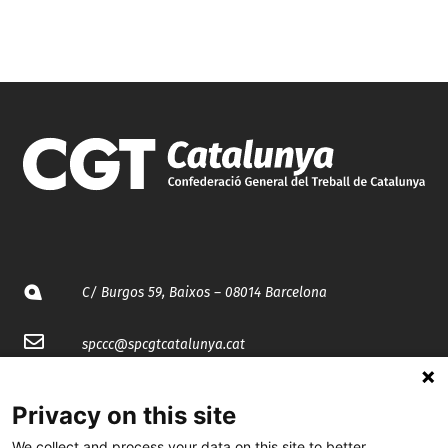
C/ Burgos 59, Baixos – 08014 Barcelona
spccc@
spcgtcatalunya.cat
935 120 481
Privacy on this site
We collect and process your data on this site to better