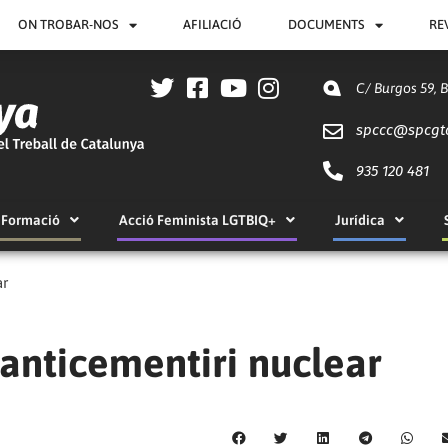
ON TROBAR-NOS
AFILIACIÓ
DOCUMENTS
RE
C/ Burgos 59, 
spccc@
spcgt
935 120 481
Formació
Acció Feminista LGTBIQ+
Jurídica
ar
anticementiri nuclear