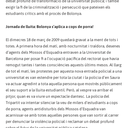
debat profund de transformació de la universitat pública; i també
exigir la fi de la criminalització i persecució que pateixen els
estudiants crítics amb el procés de Bolonya.
Jornada de lluita: Bolonya s’aplica a cops de porra!
El dimecres 18 de març de 2009 quedarà gravat a la ment de tots i
totes. A primera hora del matí, amb nocturnitat i traïdora, desenes
d’agents dels Mossos d’Esquadra entraven a la Universitat de
Barcelona per posar fi a l’ocupació pacífica del rectorat que havia
remogut tantes i tantes consciències aquests últims mesos. Al llarg
de tot el matí, les protestes per aquesta nova entrada policial a una
universitat es van estendre per tota la ciutat i la policia d’en Saura
va actuar agredint a tota aquella persona que mostrés públicament
el seu suport a la lluita estudiantil. Però, al vespre va arribar el
pitjor, quan es va viure un espectacle dantesc. La policia del
Tripartit va intentar silenciar la veu de milers d’estudiants a cops
de porra, agents antidisturbis dels Mossos d’Esquadra van
acarnissar-se amb totes aquelles persones que van sortir al carrer
per denunciar la violència policial i reclamar un debat profund
sobre el futur de la universitat pública catalana.