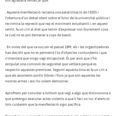
Ens agradaria remarcar que:
. Aquesta manifestació reclama una paral.lització de l'EEES i
l'obertura d'un debat obert sobre el futur de la universitat pública i
recrimina la represió que rep el moviment estudiantil i, en aquest
sentit, fa un crit al dret que tenim d'expressar-nos lliurement cosa
la cual no es pot demanar a cops de bastó.
. En vistes del que va succeir el passat 18M, els i les organitzadores
han decidit que no es permetrà l'ús d'objectes contundents i que
s'intentarà que ningú vagi encaputxat. És per això que s'ha
estipulat una comissió de seguretat que vetllarà perquè es
respectin aquestes premisses. Seguint aquesta linia es fa un crit a
que els assistents portin llibres i flors ja que són aquestes les
nostres armes i així ho volem demostrar.
Aprofitem per convidar a tothom que vegi a algú que distorssiona o
que pretengui executar actes violents a que li faci un toc d'atenció:
tots cuidarem que la manifestació sigui pacífica.