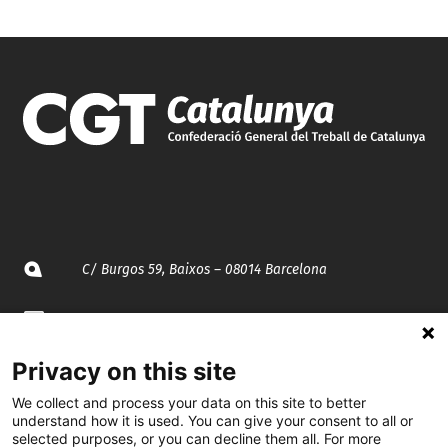
C/ Burgos 59, Baixos – 08014 Barcelona
spccc@
spcgtcatalunya.cat
Privacy on this site
935 120 481
We collect and process your data on this site to better
understand how it is used. You can give your consent to all or
@CGTCatalunya
selected purposes, or you can decline them all. For more