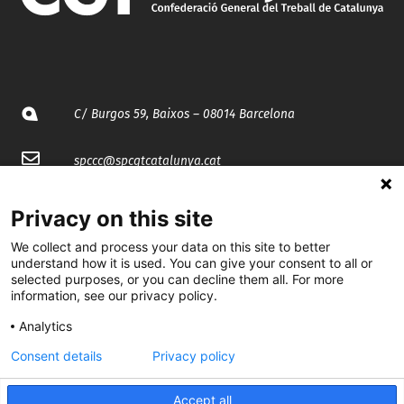
C/ Burgos 59, Baixos – 08014 Barcelona
spccc@
spcgtcatalunya.cat
935 120 481
Privacy on this site
We collect and process your data on this site to better
@CGTCatalunya
understand how it is used. You can give your consent to all or
selected purposes, or you can decline them all. For more
cgtcatalunya
information, see our privacy policy.
Analytics
CGTCatalunya
Consent details
Privacy policy
cgtcatalunya
Accept all