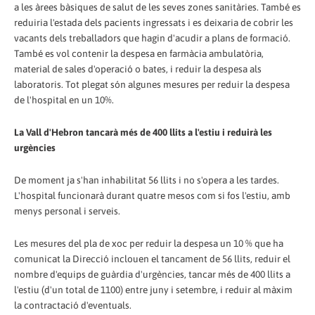
a les àrees bàsiques de salut de les seves zones sanitàries. També es
reduiria l'estada dels pacients ingressats i es deixaria de cobrir les
vacants dels treballadors que hagin d'acudir a plans de formació.
També es vol contenir la despesa en farmàcia ambulatòria,
material de sales d'operació o bates, i reduir la despesa als
laboratoris. Tot plegat són algunes mesures per reduir la despesa
de l'hospital en un 10%.
La Vall d'Hebron tancarà més de 400 llits a l'estiu i reduirà les
urgències
De moment ja s'han inhabilitat 56 llits i no s'opera a les tardes.
L'hospital funcionarà durant quatre mesos com si fos l'estiu, amb
menys personal i serveis.
Les mesures del pla de xoc per reduir la despesa un 10 % que ha
comunicat la Direcció inclouen el tancament de 56 llits, reduir el
nombre d'equips de guàrdia d'urgències, tancar més de 400 llits a
l'estiu (d'un total de 1100) entre juny i setembre, i reduir al màxim
la contractació d'eventuals.