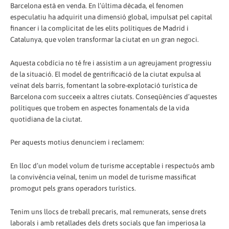
Barcelona està en venda. En l’última dècada, el fenomen
especulatiu ha adquirit una dimensió global, impulsat pel capital
financer i la complicitat de les elits polítiques de Madrid i
Catalunya, que volen transformar la ciutat en un gran negoci.
Aquesta cobdícia no té fre i assistim a un agreujament progressiu
de la situació. El model de gentrificació de la ciutat expulsa al
veïnat dels barris, fomentant la sobre-explotació turística de
Barcelona com succeeix a altres ciutats. Conseqüències d’aquestes
polítiques que trobem en aspectes fonamentals de la vida
quotidiana de la ciutat.
Per aquests motius denunciem i reclamem:
En lloc d’un model volum de turisme acceptable i respectuós amb
la convivència veïnal, tenim un model de turisme massificat
promogut pels grans operadors turístics.
Tenim uns llocs de treball precaris, mal remunerats, sense drets
laborals i amb retallades dels drets socials que fan imperiosa la