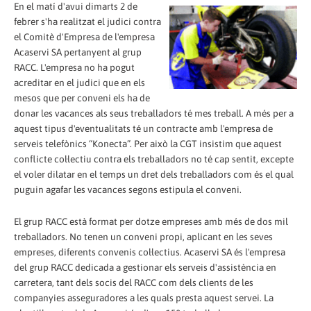
En el matí d'avui dimarts 2 de
febrer s'ha realitzat el judici contra
el Comitè d'Empresa de l'empresa
Acaservi SA pertanyent al grup
RACC. L'empresa no ha pogut
acreditar en el judici que en els
mesos que per conveni els ha de
donar les vacances als seus treballadors té mes treball. A més per a
aquest tipus d'eventualitats té un contracte amb l'empresa de
serveis telefònics “Konecta”. Per això la CGT insistim que aquest
conflicte col·lectiu contra els treballadors no té cap sentit, excepte
el voler dilatar en el temps un dret dels treballadors com és el qual
puguin agafar les vacances segons estipula el conveni.
El grup RACC està format per dotze empreses amb més de dos mil
treballadors. No tenen un conveni propi, aplicant en les seves
empreses, diferents convenis col·lectius. Acaservi SA és l'empresa
del grup RACC dedicada a gestionar els serveis d'assistència en
carretera, tant dels socis del RACC com dels clients de les
companyies asseguradores a les quals presta aquest servei. La