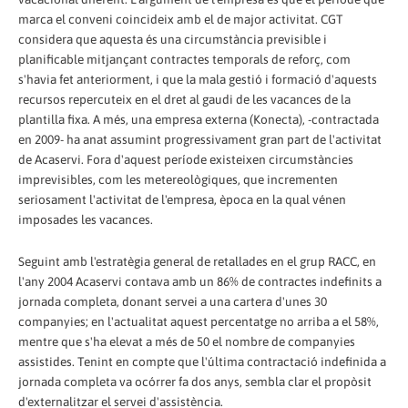
marca el conveni coincideix amb el de major activitat. CGT
considera que aquesta és una circumstància previsible i
planificable mitjançant contractes temporals de reforç, com
s'havia fet anteriorment, i que la mala gestió i formació d'aquests
recursos repercuteix en el dret al gaudi de les vacances de la
plantilla fixa. A més, una empresa externa (Konecta), -contractada
en 2009- ha anat assumint progressivament gran part de l'activitat
de Acaservi. Fora d'aquest període existeixen circumstàncies
imprevisibles, com les metereològiques, que incrementen
seriosament l'activitat de l'empresa, època en la qual vénen
imposades les vacances.
Seguint amb l'estratègia general de retallades en el grup RACC, en
l'any 2004 Acaservi contava amb un 86% de contractes indefinits a
jornada completa, donant servei a una cartera d'unes 30
companyies; en l'actualitat aquest percentatge no arriba a el 58%,
mentre que s'ha elevat a més de 50 el nombre de companyies
assistides. Tenint en compte que l'última contractació indefinida a
jornada completa va ocórrer fa dos anys, sembla clar el propòsit
d'externalitzar el servei d'assistència.