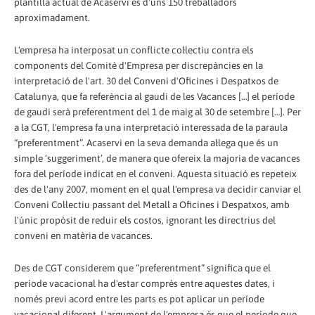
plantilla actual de Acaservi és d'uns 150 treballadors
aproximadament.
L'empresa ha interposat un conflicte col·lectiu contra els
components del Comitè d'Empresa per discrepàncies en la
interpretació de l'art. 30 del Conveni d'Oficines i Despatxos de
Catalunya, que fa referència al gaudi de les Vacances […] el període
de gaudi serà preferentment del 1 de maig al 30 de setembre […]. Per
a la CGT, l'empresa fa una interpretació interessada de la paraula
“preferentment”. Acaservi en la seva demanda al·lega que és un
simple ‘suggeriment’, de manera que ofereix la majoria de vacances
fora del període indicat en el conveni. Aquesta situació es repeteix
des de l'any 2007, moment en el qual l'empresa va decidir canviar el
Conveni Col·lectiu passant del Metall a Oficines i Despatxos, amb
l'únic propòsit de reduir els costos, ignorant les directrius del
conveni en matèria de vacances.
Des de CGT considerem que “preferentment” significa que el
període vacacional ha d'estar comprès entre aquestes dates, i
només previ acord entre les parts es pot aplicar un període
vacacional diferent. L'argument de l'empresa és que el període que