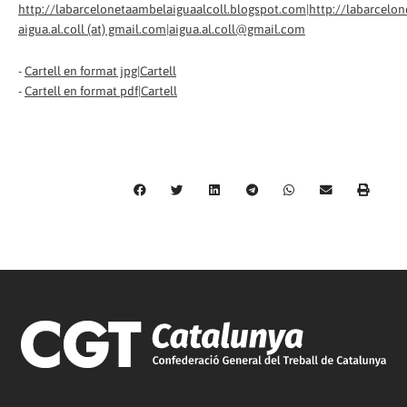
http://labarcelonetaambelaiguaalcoll.blogspot.com|http://labarcelo
aigua.al.coll (at) gmail.com|aigua.al.coll@gmail.com
-
Cartell en format jpg|Cartell
-
Cartell en format pdf|Cartell