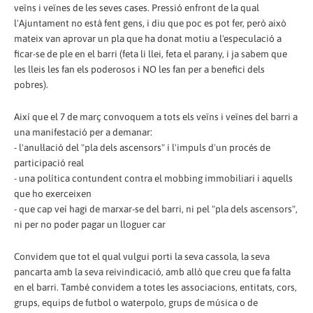
veïns i veïnes de les seves cases. Pressió enfront de la qual
l'Ajuntament no està fent gens, i diu que poc es pot fer, però això
mateix van aprovar un pla que ha donat motiu a l'especulació a
ficar-se de ple en el barri (feta li llei, feta el parany, i ja sabem que
les lleis les fan els poderosos i NO les fan per a benefici dels
pobres).
Així que el 7 de març convoquem a tots els veïns i veïnes del barri a
una manifestació per a demanar:
- l'anul·lació del "pla dels ascensors" i l'impuls d'un procés de
participació real
- una política contundent contra el mobbing immobiliari i aquells
que ho exerceixen
- que cap veí hagi de marxar-se del barri, ni pel "pla dels ascensors",
ni per no poder pagar un lloguer car
Convidem que tot el qual vulgui porti la seva cassola, la seva
pancarta amb la seva reivindicació, amb allò que creu que fa falta
en el barri. També convidem a totes les associacions, entitats, cors,
grups, equips de futbol o waterpolo, grups de música o de