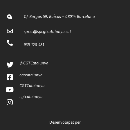
C/ Burgos 59, Baixos – 08014 Barcelona
spccc@
spcgtcatalunya.cat
935 120 481
@CGTCatalunya
cgtcatalunya
CGTCatalunya
cgtcatalunya
Desenvolupat per