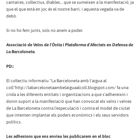
cantaires, col·lectius, diables... que se sumeixen a la manifestació; ja
que el que està en joc és el nostre barri, i aquesta vegada va de
debò.
Si no ho fem junts, sols no anem a poder.
Associació de Veïns de l'Òstia i Plataforma d'Afectats en Defensa de
La Barceloneta.
PD::
El col·lectiu informatiu "La Barceloneta amb l'aigua al
coll"http://labarcelonetaambelaiguaalcoll.blogspot.com/ fa una
crida a les diferents entitats i organitzacions a que s'adhereixin i
donin suport a la manifestació que han convocat els veïns i veïnes
de La Barceloneta contra l'especulació i contra el model de ciutat
que intenten implantar els poders econòmics i els seus servidors
polítics.
Les adhesions que ens envieu les publicarem en el bloc