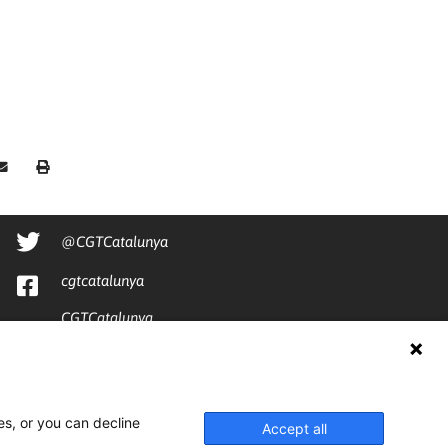
@CGTCatalunya
cgtcatalunya
CGTCatalunya
cgtcatalunya
es, or you can decline
Accept all