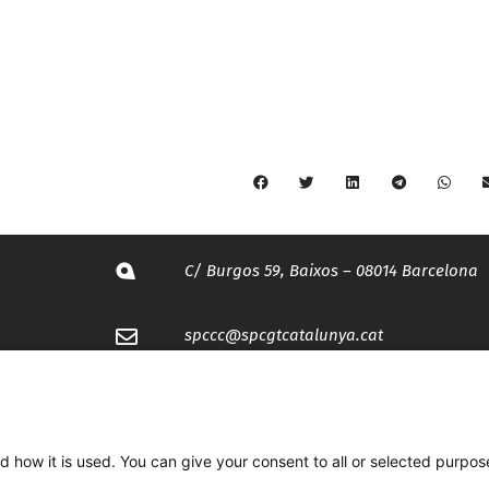
C/ Burgos 59, Baixos – 08014 Barcelona
spccc@
spcgtcatalunya.cat
935 120 481
d how it is used. You can give your consent to all or selected purpos