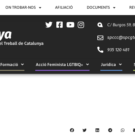
ON TROBAR-NOS
AFILIACIÓ
DOCUMENTS
RE
C/ Burgos 59, 
spccc@
spcgt
935 120 481
Formació
Acció Feminista LGTBIQ+
Jurídica