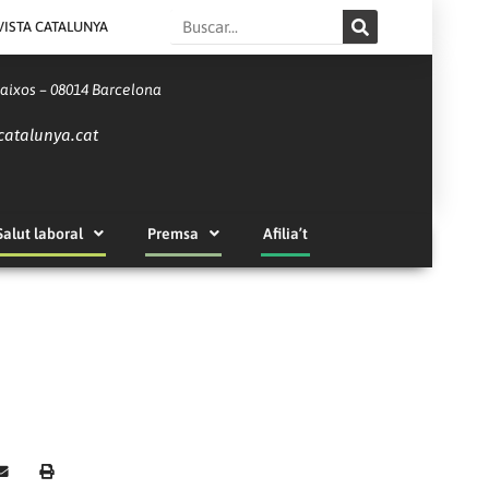
Search
VISTA CATALUNYA
Baixos – 08014 Barcelona
catalunya.cat
Salut laboral
Premsa
Afilia’t