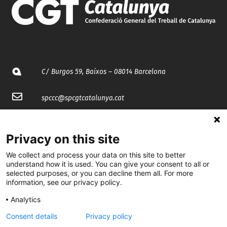
C/ Burgos 59, Baixos – 08014 Barcelona
spccc@
spcgtcatalunya.cat
935 120 481
Privacy on this site
@CGTCatalunya
We collect and process your data on this site to better
understand how it is used. You can give your consent to all or
selected purposes, or you can decline them all. For more
cgtcatalunya
information, see our privacy policy.
CGTCatalunya
Analytics
cgtcatalunya
Consent details
Privacy policy