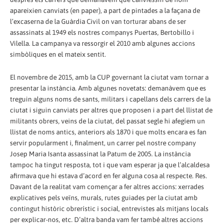
apareixien canviats (en paper), a part de pintades a la façana de
l’excaserna de la Guàrdia Civil on van torturar abans de ser
assassinats al 1949 els nostres companys Puertas, Bertobillo i
Vilella. La campanya va ressorgir el 2010 amb algunes accions
simbòliques en el mateix sentit.
El novembre de 2015, amb la CUP governant la ciutat vam tornar a
presentar la instància. Amb algunes novetats: demanàvem que es
treguin alguns noms de sants, militars i capellans dels carrers de la
ciutat i siguin canviats per altres que proposen i a part del llistat de
militants obrers, veins de la ciutat, del passat segle hi afegíem un
llistat de noms antics, anteriors als 1870 i que molts encara es fan
servir popularment i, finalment, un carrer pel nostre company
Josep Maria Isanta assassinat la Patum de 2005. La instància
tampoc ha tingut resposta, tot i que vam esperar ja que l’alcaldesa
afirmava que hi estava d’acord en fer alguna cosa al respecte. Res.
Davant de la realitat vam començar a fer altres accions: xerrades
explicatives pels veïns, murals, rutes guiades per la ciutat amb
contingut històric obrerístic i social, entrevistes als mitjans locals
per explicar-nos, etc. D’altra banda vam fer també altres accions