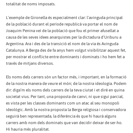
totalitat de noms imposats.
L’exemple de Gironella és especialment clar: l’avinguda principal
de la població durant el període republicà va portar el nom de
Joaquim Penina veí de la població que fou el primer afusellat a
causa de les seves idees anarquistes per la dictadura d’Uriburu a
Argentina. Ara i des de la transició el nom de la via és Avinguda
Catalunya. A Berga des de fa anys hem volgut visibilitzar aquest fet,
per mostrar el conflicte entre dominants i dominats i ho hem fet a
través de mitjans diversos.
Els noms dels carrers són un factor més, i important, en la formació
de la nostra manera de veure el món; de la nostra ideologia. Podem
dir: diga’m els noms dels carrers de la teva ciutat i et diré en quina
societat vius. Per tant, una proposta de canvi, ni que sigui parcial,
es vista per les classes dominants com un atac al seu monopoli
ideològic. Amb la nostra proposta la Berga religiosa i conservadora
seguirà ben representada, la diferència és que hi haurà alguns
carrers amb nom dels dominats que van decidir deixar de ser-ho.
Hi hauria més pluralitat.