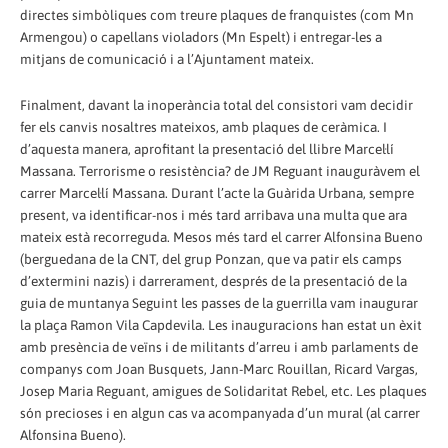
directes simbòliques com treure plaques de franquistes (com Mn
Armengou) o capellans violadors (Mn Espelt) i entregar-les a
mitjans de comunicació i a l’Ajuntament mateix.
Finalment, davant la inoperància total del consistori vam decidir
fer els canvis nosaltres mateixos, amb plaques de ceràmica. I
d’aquesta manera, aprofitant la presentació del llibre Marcel·lí
Massana. Terrorisme o resistència? de JM Reguant inauguràvem el
carrer Marcel·lí Massana. Durant l’acte la Guàrida Urbana, sempre
present, va identificar-nos i més tard arribava una multa que ara
mateix està recorreguda. Mesos més tard el carrer Alfonsina Bueno
(berguedana de la CNT, del grup Ponzan, que va patir els camps
d’extermini nazis) i darrerament, després de la presentació de la
guia de muntanya Seguint les passes de la guerrilla vam inaugurar
la plaça Ramon Vila Capdevila. Les inauguracions han estat un èxit
amb presència de veïns i de militants d’arreu i amb parlaments de
companys com Joan Busquets, Jann-Marc Rouillan, Ricard Vargas,
Josep Maria Reguant, amigues de Solidaritat Rebel, etc. Les plaques
són precioses i en algun cas va acompanyada d’un mural (al carrer
Alfonsina Bueno).