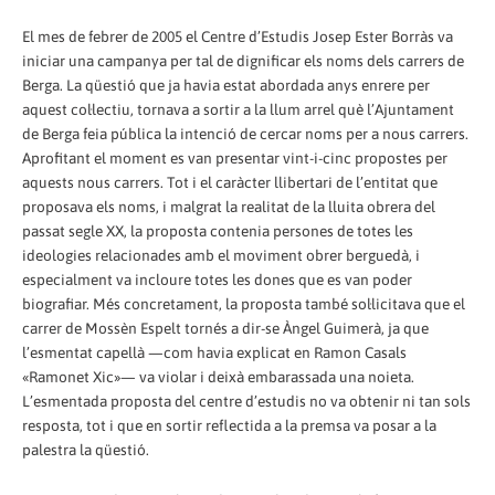
El mes de febrer de 2005 el Centre d’Estudis Josep Ester Borràs va
iniciar una campanya per tal de dignificar els noms dels carrers de
Berga. La qüestió que ja havia estat abordada anys enrere per
aquest col·lectiu, tornava a sortir a la llum arrel què l’Ajuntament
de Berga feia pública la intenció de cercar noms per a nous carrers.
Aprofitant el moment es van presentar vint-i-cinc propostes per
aquests nous carrers. Tot i el caràcter llibertari de l’entitat que
proposava els noms, i malgrat la realitat de la lluita obrera del
passat segle XX, la proposta contenia persones de totes les
ideologies relacionades amb el moviment obrer berguedà, i
especialment va incloure totes les dones que es van poder
biografiar. Més concretament, la proposta també sol·licitava que el
carrer de Mossèn Espelt tornés a dir-se Àngel Guimerà, ja que
l’esmentat capellà —com havia explicat en Ramon Casals
«Ramonet Xic»— va violar i deixà embarassada una noieta.
L’esmentada proposta del centre d’estudis no va obtenir ni tan sols
resposta, tot i que en sortir reflectida a la premsa va posar a la
palestra la qüestió.