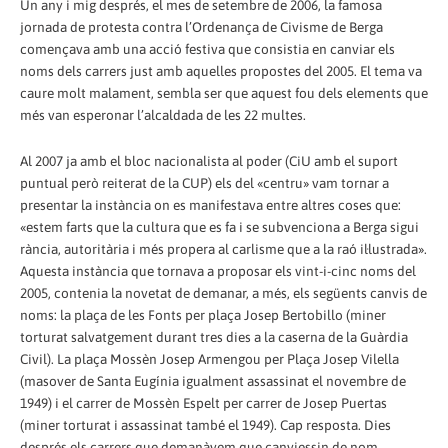
Un any i mig després, el mes de setembre de 2006, la famosa
jornada de protesta contra l’Ordenança de Civisme de Berga
començava amb una acció festiva que consistia en canviar els
noms dels carrers just amb aquelles propostes del 2005. El tema va
caure molt malament, sembla ser que aquest fou dels elements que
més van esperonar l’alcaldada de les 22 multes.
Al 2007 ja amb el bloc nacionalista al poder (CiU amb el suport
puntual però reiterat de la CUP) els del «centru» vam tornar a
presentar la instància on es manifestava entre altres coses que:
«estem farts que la cultura que es fa i se subvenciona a Berga sigui
rància, autoritària i més propera al carlisme que a la raó il·lustrada».
Aquesta instància que tornava a proposar els vint-i-cinc noms del
2005, contenia la novetat de demanar, a més, els següents canvis de
noms: la plaça de les Fonts per plaça Josep Bertobillo (miner
torturat salvatgement durant tres dies a la caserna de la Guàrdia
Civil). La plaça Mossèn Josep Armengou per Plaça Josep Vilella
(masover de Santa Eugínia igualment assassinat el novembre de
1949) i el carrer de Mossèn Espelt per carrer de Josep Puertas
(miner torturat i assassinat també el 1949). Cap resposta. Dies
després els carrers que demanàvem que canviessin de nom