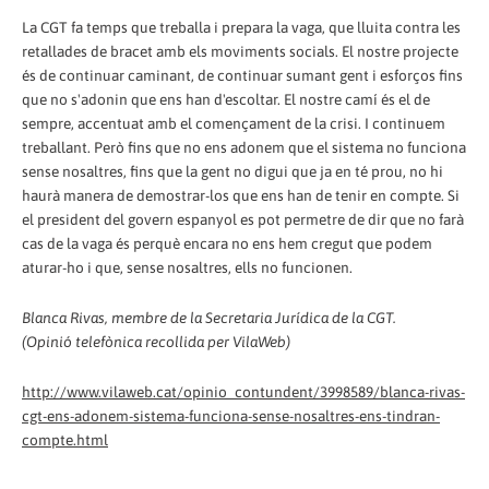
La CGT fa temps que treballa i prepara la vaga, que lluita contra les
retallades de bracet amb els moviments socials. El nostre projecte
és de continuar caminant, de continuar sumant gent i esforços fins
que no s'adonin que ens han d'escoltar. El nostre camí és el de
sempre, accentuat amb el començament de la crisi. I continuem
treballant. Però fins que no ens adonem que el sistema no funciona
sense nosaltres, fins que la gent no digui que ja en té prou, no hi
haurà manera de demostrar-los que ens han de tenir en compte. Si
el president del govern espanyol es pot permetre de dir que no farà
cas de la vaga és perquè encara no ens hem cregut que podem
aturar-ho i que, sense nosaltres, ells no funcionen.
Blanca Rivas, membre de la Secretaria Jurídica de la CGT.
(Opinió telefònica recollida per VilaWeb)
http://www.vilaweb.cat/opinio_contundent/3998589/blanca-rivas-
cgt-ens-adonem-sistema-funciona-sense-nosaltres-ens-tindran-
compte.html