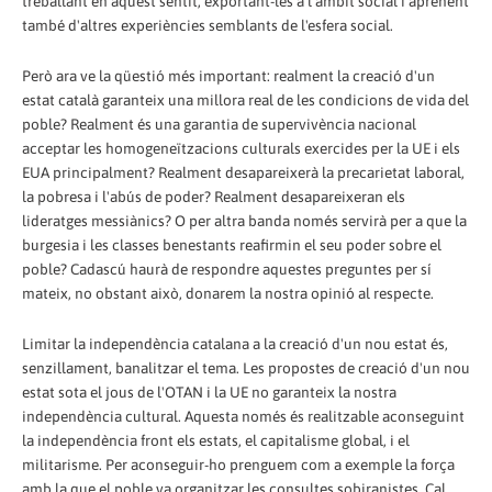
treballant en aquest sentit, exportant-les a l'àmbit social i aprenent
també d'altres experiències semblants de l'esfera social.
Però ara ve la qüestió més important: realment la creació d'un
estat català garanteix una millora real de les condicions de vida del
poble? Realment és una garantia de supervivència nacional
acceptar les homogeneïtzacions culturals exercides per la UE i els
EUA principalment? Realment desapareixerà la precarietat laboral,
la pobresa i l'abús de poder? Realment desapareixeran els
lideratges messiànics? O per altra banda només servirà per a que la
burgesia i les classes benestants reafirmin el seu poder sobre el
poble? Cadascú haurà de respondre aquestes preguntes per sí
mateix, no obstant això, donarem la nostra opinió al respecte.
Limitar la independència catalana a la creació d'un nou estat és,
senzillament, banalitzar el tema. Les propostes de creació d'un nou
estat sota el jous de l'OTAN i la UE no garanteix la nostra
independència cultural. Aquesta només és realitzable aconseguint
la independència front els estats, el capitalisme global, i el
militarisme. Per aconseguir-ho prenguem com a exemple la força
amb la que el poble va organitzar les consultes sobiranistes. Cal,