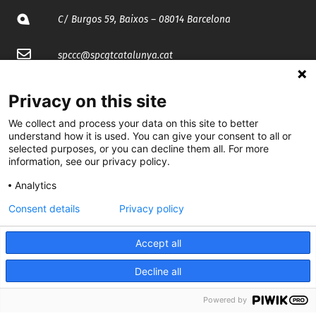
C/ Burgos 59, Baixos – 08014 Barcelona
spccc@
spcgtcatalunya.cat
935 120 481
Privacy on this site
We collect and process your data on this site to better
@CGTCatalunya
understand how it is used. You can give your consent to all or
selected purposes, or you can decline them all. For more
cgtcatalunya
information, see our privacy policy.
Analytics
CGTCatalunya
Consent details
Privacy policy
cgtcatalunya
Accept all
Decline all
Desenvolupat per
Powered by