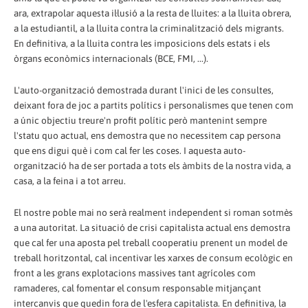
ara, extrapolar aquesta il·lusió a la resta de lluites: a la lluita obrera,
a la estudiantil, a la lluita contra la criminalització dels migrants.
En definitiva, a la lluita contra les imposicions dels estats i els
òrgans econòmics internacionals (BCE, FMI, ...).
L'auto-organització demostrada durant l'inici de les consultes,
deixant fora de joc a partits polítics i personalismes que tenen com
a únic objectiu treure'n profit polític però mantenint sempre
l'statu quo actual, ens demostra que no necessitem cap persona
que ens digui què i com cal fer les coses. I aquesta auto-
organització ha de ser portada a tots els àmbits de la nostra vida, a
casa, a la feina i a tot arreu.
El nostre poble mai no serà realment independent si roman sotmès
a una autoritat. La situació de crisi capitalista actual ens demostra
que cal fer una aposta pel treball cooperatiu prenent un model de
treball horitzontal, cal incentivar les xarxes de consum ecològic en
front a les grans explotacions massives tant agrícoles com
ramaderes, cal fomentar el consum responsable mitjançant
intercanvis que quedin fora de l'esfera capitalista. En definitiva, la