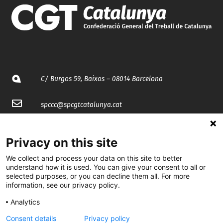
C/ Burgos 59, Baixos – 08014 Barcelona
spccc@
spcgtcatalunya.cat
935 120 481
Privacy on this site
We collect and process your data on this site to better
@CGTCatalunya
understand how it is used. You can give your consent to all or
selected purposes, or you can decline them all. For more
cgtcatalunya
information, see our privacy policy.
CGTCatalunya
Analytics
cgtcatalunya
Consent details
Privacy policy